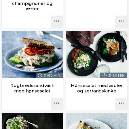
champignoner og
ærter
31-60 MIN.
31-60 MIN.
Rugbrødssandwich
Hønsesalat med æbler
med hønsesalat
og serranoskinke