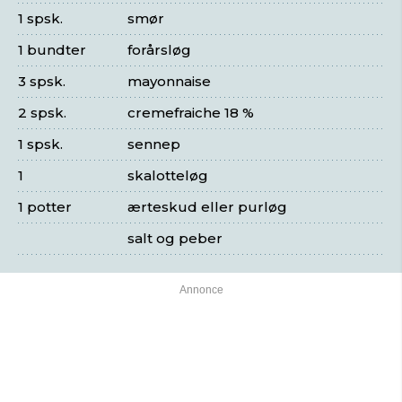
1 spsk.
smør
1 bundter
forårsløg
3 spsk.
mayonnaise
2 spsk.
cremefraiche 18 %
1 spsk.
sennep
1
skalotteløg
1 potter
ærteskud eller purløg
salt og peber