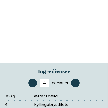
Ingredienser
personer
Antal serveringer
300 g
ærter i bælg
4
kyllingebrystfileter