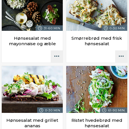
31-60 MIN.
0-30 MIN.
Hønsesalat med
Smørrebrød med frisk
mayonnaise og æble
hønsesalat
0-30 MIN.
61-90 MIN.
Hønsesalat med grillet
Ristet hvedebrød med
ananas
hønsesalat