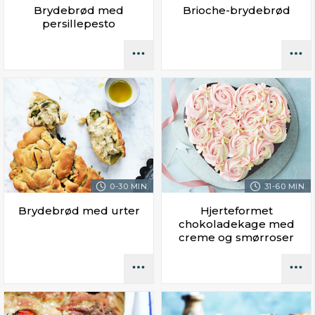
Brydebrød med
Brioche-brydebrød
persillepesto
0-30 MIN.
31-60 MIN.
Brydebrød med urter
Hjerteformet
chokoladekage med
creme og smørroser