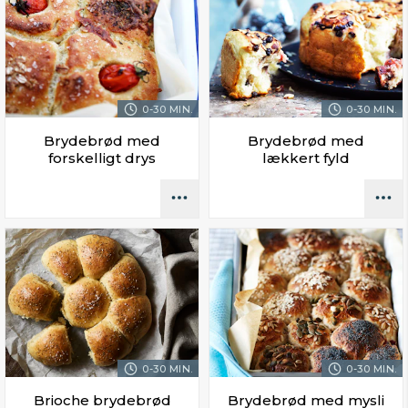
0-30 MIN.
0-30 MIN.
Brydebrød med
Brydebrød med
forskelligt drys
lækkert fyld
0-30 MIN.
0-30 MIN.
Brioche brydebrød
Brydebrød med mysli