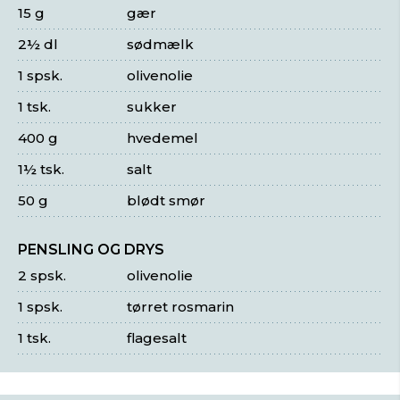
15 g
gær
2½ dl
sødmælk
1 spsk.
olivenolie
1 tsk.
sukker
400 g
hvedemel
1½ tsk.
salt
50 g
blødt smør
PENSLING OG DRYS
2 spsk.
olivenolie
1 spsk.
tørret rosmarin
1 tsk.
flagesalt