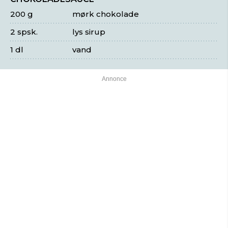
200 g
mørk chokolade
2 spsk.
lys sirup
1 dl
vand