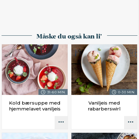
Måske du også kan li'
31-60 MIN.
0-30 MIN.
Kold bærsuppe med
Vaniljeis med
hjemmelavet vaniljeis
rabarberswirl