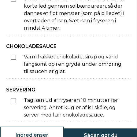
korte led gennem solbærpureen, så der
dannes et flot mønster (som på billedet) i
overfladen af isen. Sæt isen i fryseren i
mindst 4 timer.
CHOKOLADESAUCE
Varm hakket chokolade, sirup og vand
langsomt op i en gryde under omrøring,
til saucen er glat.
SERVERING
Tag isen ud af fryseren 10 minutter før
servering. Anret kugler af is i skåle, og
server med lun chokoladesauce.
Ingredienser
Sådan gør du