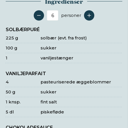
Ingredienser
personer
Antal serveringer
SOLBÆRPURÉ
225 g
solbær (evt. fra frost)
100 g
sukker
1
vaniljestænger
VANILJEPARFAIT
4
pasteuriserede æggeblommer
50 g
sukker
1 knsp.
fint salt
5 dl
piskefløde
CHOKOLADESAUCE