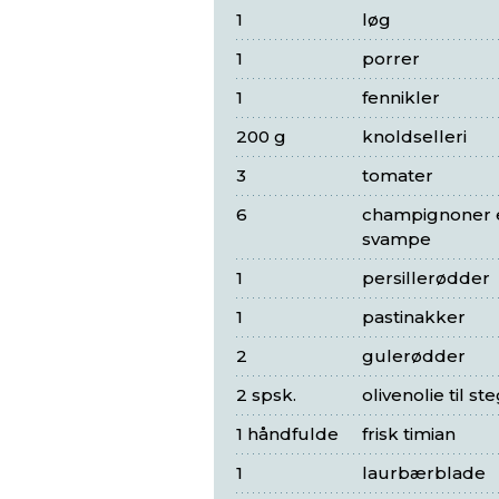
1
løg
1
porrer
1
fennikler
200 g
knoldselleri
3
tomater
6
champignoner e
svampe
1
persillerødder
1
pastinakker
2
gulerødder
2 spsk.
olivenolie til st
1 håndfulde
frisk timian
1
laurbærblade