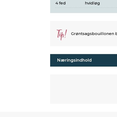
4 fed
hvidløg
Tip!
Grøntsagsbouillonen bl
Næringsindhold