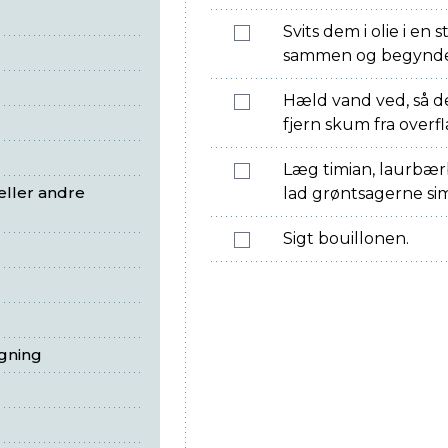
Svits dem i olie i en s
sammen og begynder
Hæld vand ved, så d
fjern skum fra overf
Læg timian, laurbærb
ller andre
lad grøntsagerne sim
Sigt bouillonen.
egning