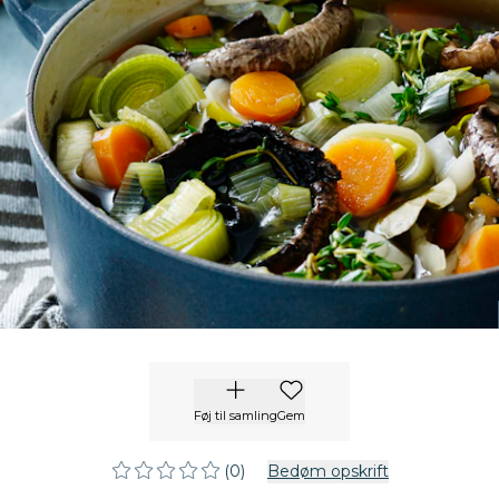
Føj til samling
Gem
(0)
Bedøm opskrift