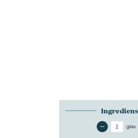
Ingredien
glas
Antal 