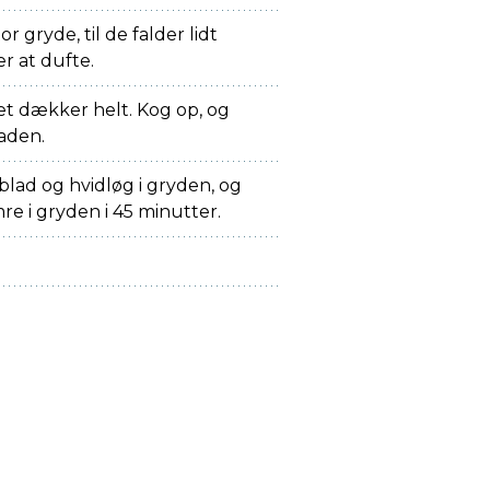
tor gryde, til de falder lidt
 at dufte.
et dækker helt. Kog op, og
laden.
lad og hvidløg i gryden, og
re i gryden i 45 minutter.