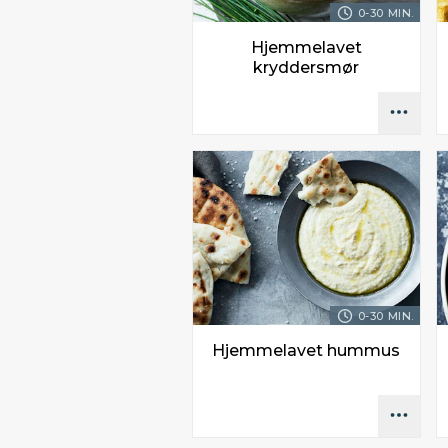
0-30 MIN.
Hjemmelavet
kryddersmør
0-30 MIN.
Hjemmelavet hummus