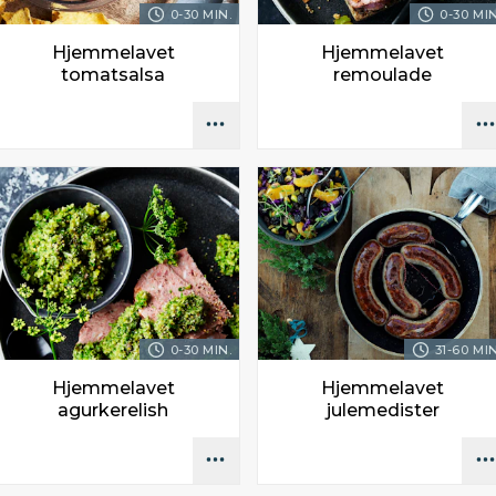
0-30 MIN.
0-30 MIN
Hjemmelavet
Hjemmelavet
tomatsalsa
remoulade
0-30 MIN.
31-60 MIN
Hjemmelavet
Hjemmelavet
agurkerelish
julemedister