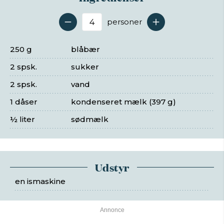
personer
Antal serveringer
250 g
blåbær
2 spsk.
sukker
2 spsk.
vand
1 dåser
kondenseret mælk (397 g)
½ liter
sødmælk
Udstyr
en ismaskine