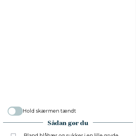
Hold skærmen tændt
Sådan gør du
Bland blåbær og sukker i en lille gryde,