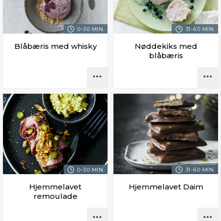
0-30 MIN.
31-60 MIN.
Blåbæris med whisky
Nøddekiks med
blåbæris
0-30 MIN.
31-60 MIN.
Hjemmelavet
Hjemmelavet Daim
remoulade