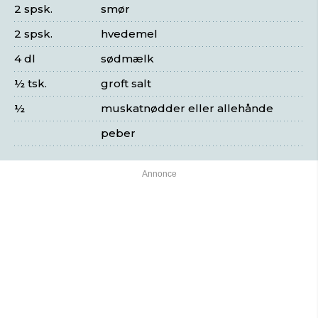
2 spsk.
smør
2 spsk.
hvedemel
4 dl
sødmælk
½ tsk.
groft salt
½
muskatnødder eller allehånde
peber