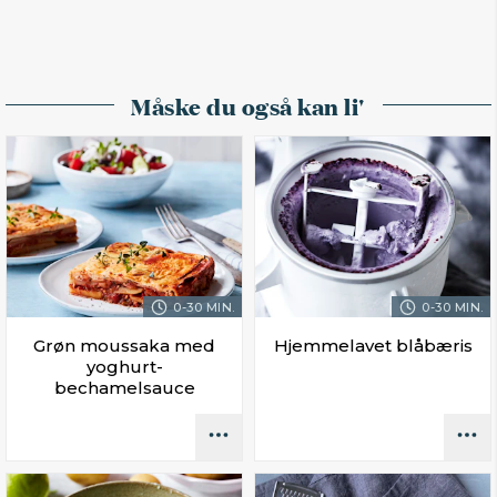
Måske du også kan li'
0-30 MIN.
0-30 MIN.
Grøn moussaka med
Hjemmelavet blåbæris
yoghurt-
bechamelsauce