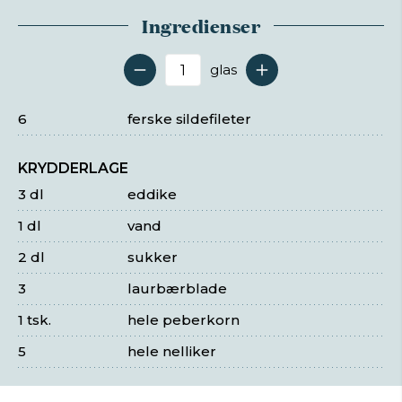
Ingredienser
glas
Antal serveringer
6
ferske sildefileter
KRYDDERLAGE
3 dl
eddike
1 dl
vand
2 dl
sukker
3
laurbærblade
1 tsk.
hele peberkorn
5
hele nelliker