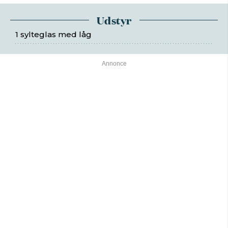
Udstyr
1 sylteglas med låg