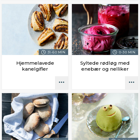
31-60 MIN.
0-30 MIN.
Hjemmelavede
Syltede rødløg med
kanelgifler
enebær og nelliker