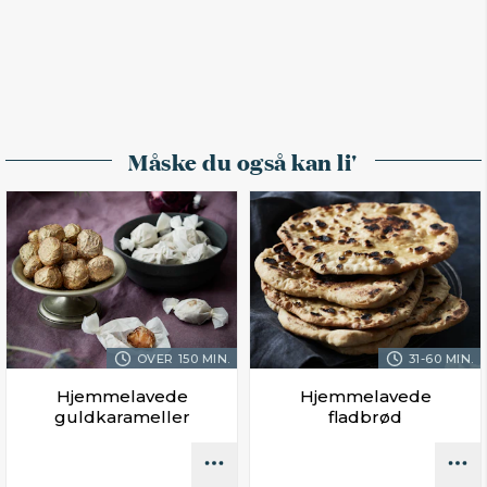
Måske du også kan li'
OVER 150 MIN.
31-60 MIN.
Hjemmelavede
Hjemmelavede
guldkarameller
fladbrød