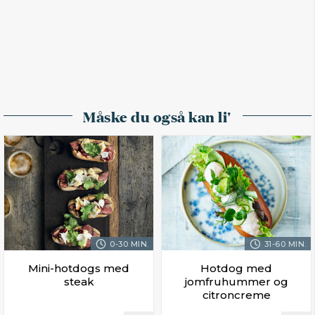
Måske du også kan li'
0-30 MIN.
31-60 MIN.
Mini-hotdogs med
Hotdog med
steak
jomfruhummer og
citroncreme