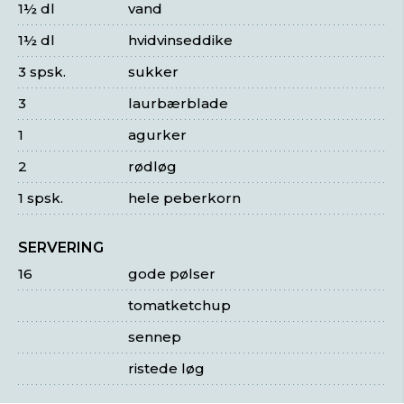
1½ dl
vand
1½ dl
hvidvinseddike
3 spsk.
sukker
3
laurbærblade
1
agurker
2
rødløg
1 spsk.
hele peberkorn
SERVERING
16
gode pølser
tomatketchup
sennep
ristede løg