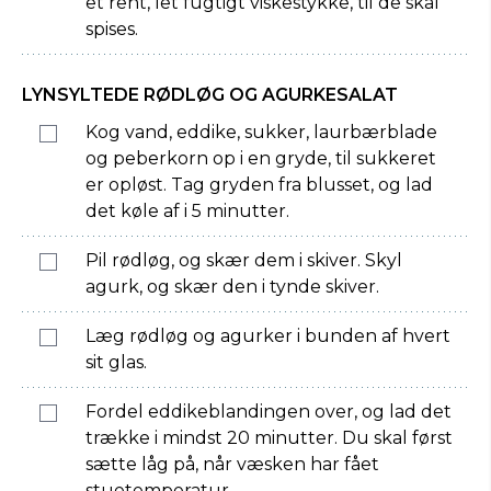
et rent, let fugtigt viskestykke, til de skal
spises.
LYNSYLTEDE RØDLØG OG AGURKESALAT
Kog vand, eddike, sukker, laurbærblade
og peberkorn op i en gryde, til sukkeret
er opløst. Tag gryden fra blusset, og lad
det køle af i 5 minutter.
Pil rødløg, og skær dem i skiver. Skyl
agurk, og skær den i tynde skiver.
Læg rødløg og agurker i bunden af hvert
sit glas.
Fordel eddikeblandingen over, og lad det
trække i mindst 20 minutter. Du skal først
sætte låg på, når væsken har fået
stuetemperatur.