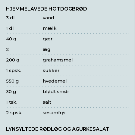
HJEMMELAVEDE HOTDOGBRØD
3 dl
vand
1 dl
mælk
40 g
gær
2
æg
200 g
grahamsmel
1 spsk.
sukker
550 g
hvedemel
30 g
blødt smør
1 tsk.
salt
2 spsk.
sesamfrø
LYNSYLTEDE RØDLØG OG AGURKESALAT