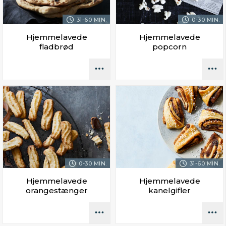
31-60 MIN.
0-30 MIN.
Hjemmelavede
Hjemmelavede
fladbrød
popcorn
0-30 MIN.
31-60 MIN.
Hjemmelavede
Hjemmelavede
orangestænger
kanelgifler