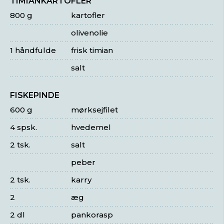
TIMIANKARTOFLER
800 g
kartofler
olivenolie
1 håndfulde
frisk timian
salt
FISKEPINDE
600 g
mørksejfilet
4 spsk.
hvedemel
2 tsk.
salt
peber
2 tsk.
karry
2
æg
2 dl
pankorasp