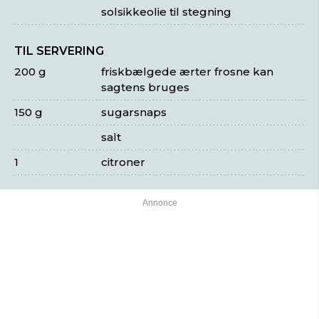
solsikkeolie til stegning
TIL SERVERING
200 g
friskbælgede ærter frosne kan
sagtens bruges
150 g
sugarsnaps
salt
1
citroner