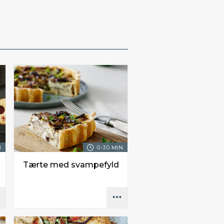
.
0-30 MIN.
Tærte med svampefyld