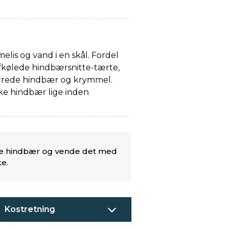
melis og vand i en skål. Fordel
fkølede hindbærsnitte-tærte,
ørrede hindbær og krymmel.
ke hindbær lige inden
iske hindbær og vende det med
e.
Kostretning