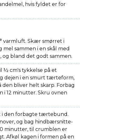
mandelmel, hvis fyldet er for
varmluft. Skær smørret i
g mel sammen i en skål med
in, og bland det godt sammen.
l ½ cm's tykkelse på et
g dejen i en smurt tærteform,
å den bliver helt skarp. Forbag
 i 12 minutter. Skru ovnen
 i den forbagte tærtebund.
over, og bag hindbærsnitte-
20 minutter, til crumblen er
t. Afkøl kagen i formen på en