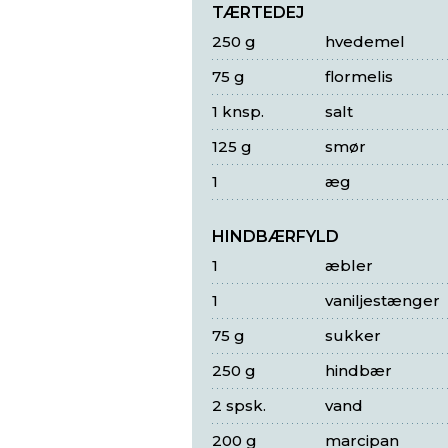
TÆRTEDEJ
250 g
hvedemel
75 g
flormelis
1 knsp.
salt
125 g
smør
1
æg
HINDBÆRFYLD
1
æbler
1
vaniljestænger
75 g
sukker
250 g
hindbær
2 spsk.
vand
200 g
marcipan