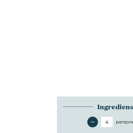
Ingredien
person
Antal 