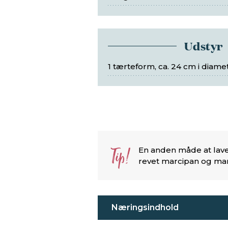
Udstyr
1 tærteform, ca. 24 cm i diame
Tip!
En anden måde at lave
revet marcipan og ma
Næringsindhold