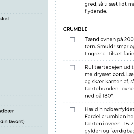
grød, så tilsæt lidt 
flydende.
skal
CRUMBLE
Tænd ovnen på 200° 
tern. Smuldr smør o
fingrene. Tilsæt far
Rul tærtedejen ud ti
meldrysset bord. Læ
og skær kanten af, s
tærtebunden i ovnen
ned på 180°.
Hæld hindbærfyldet
indbær
Fordel crumblen hen
in favorit)
tærten i ovnen i 18-
gylden og færdigbag