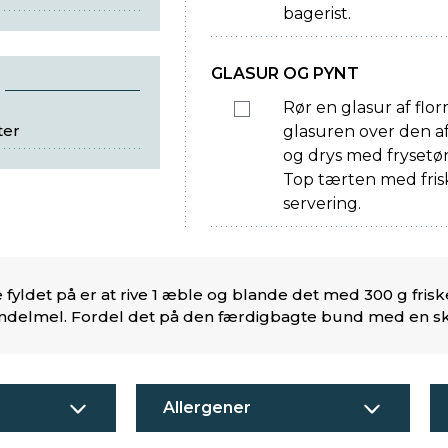
bagerist.
GLASUR OG PYNT
Rør en glasur af flor
ter
glasuren over den a
og drys med fryset
Top tærten med fris
servering.
 fyldet på er at rive 1 æble og blande det med 300 g fr
ndelmel. Fordel det på den færdigbagte bund med en sk
Allergener