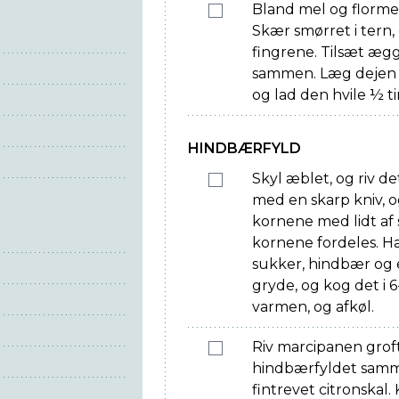
Bland mel og flormel
Skær smørret i tern
fingrene. Tilsæt ægg
sammen. Læg dejen i 
og lad den hvile ½ t
HINDBÆRFYLD
Skyl æblet, og riv de
med en skarp kniv, 
kornene med lidt af
kornene fordeles. Hæ
sukker, hindbær og e
gryde, og kog det i 
varmen, og afkøl.
Riv marcipanen groft
hindbærfyldet sam
fintrevet citronskal