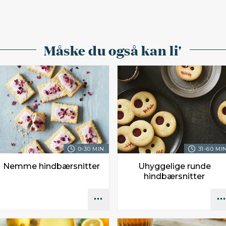
Måske du også kan li'
0-30 MIN.
31-60 MIN
Nemme hindbærsnitter
Uhyggelige runde
hindbærsnitter