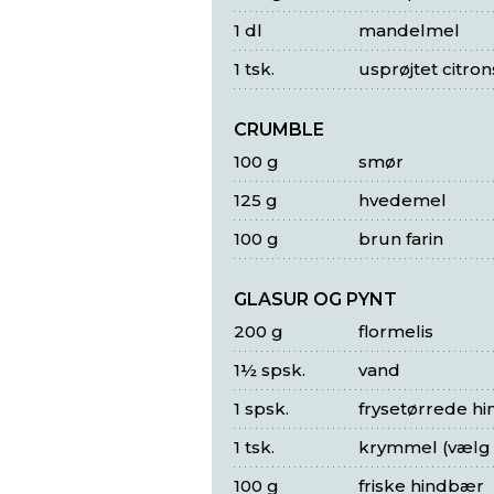
1 dl
mandelmel
1 tsk.
usprøjtet citron
CRUMBLE
100 g
smør
125 g
hvedemel
100 g
brun farin
GLASUR OG PYNT
200 g
flormelis
1½ spsk.
vand
1 spsk.
frysetørrede h
1 tsk.
krymmel (vælg d
100 g
friske hindbær