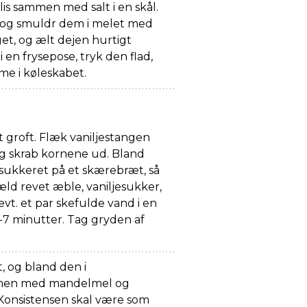
is sammen med salt i en skål.
, og smuldr dem i melet med
et, og ælt dejen hurtigt
en frysepose, tryk den flad,
ime i køleskabet.
t groft. Flæk vaniljestangen
og skrab kornene ud. Bland
 sukkeret på et skærebræt, så
ld revet æble, vaniljesukker,
vt. et par skefulde vand i en
6-7 minutter. Tag gryden af
, og bland den i
men med mandelmel og
. Konsistensen skal være som