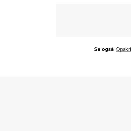
Se også
:
Opskri