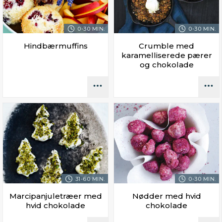
0-30 MIN.
0-30 MIN.
Hindbærmuffins
Crumble med
karamelliserede pærer
og chokolade
31-60 MIN.
0-30 MIN.
Marcipanjuletræer med
Nødder med hvid
hvid chokolade
chokolade