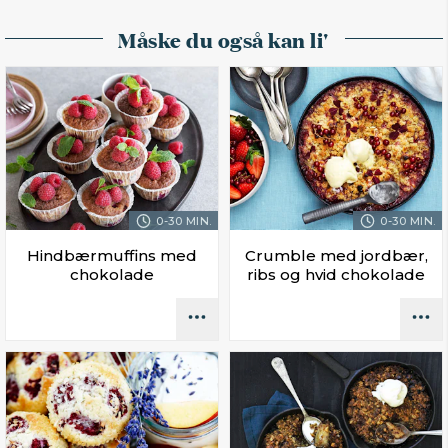
Måske du også kan li'
0-30 MIN.
0-30 MIN.
Hindbærmuffins med
Crumble med jordbær,
chokolade
ribs og hvid chokolade