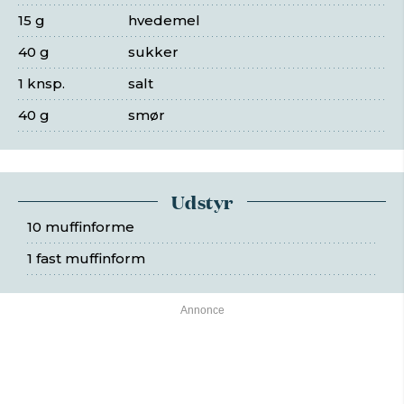
15 g
hvedemel
40 g
sukker
1 knsp.
salt
40 g
smør
Udstyr
10 muffinforme
1 fast muffinform