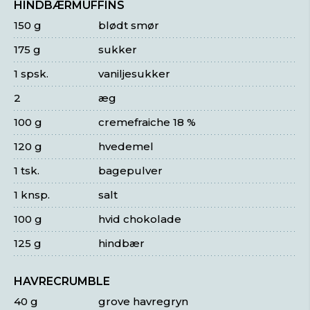
HINDBÆRMUFFINS
150 g
blødt smør
175 g
sukker
1 spsk.
vaniljesukker
2
æg
100 g
cremefraiche 18 %
120 g
hvedemel
1 tsk.
bagepulver
1 knsp.
salt
100 g
hvid chokolade
125 g
hindbær
HAVRECRUMBLE
40 g
grove havregryn