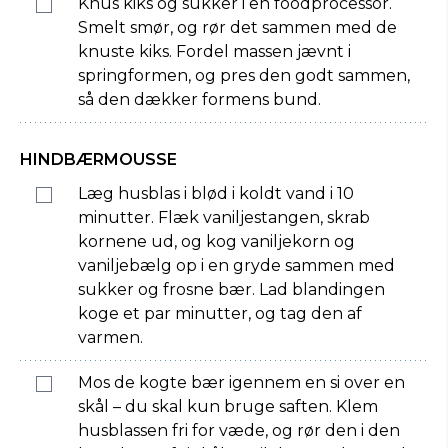
Knus kiks og sukker i en foodprocessor.
Smelt smør, og rør det sammen med de
knuste kiks. Fordel massen jævnt i
springformen, og pres den godt sammen,
så den dækker formens bund.
HINDBÆRMOUSSE
Læg husblas i blød i koldt vand i 10
minutter. Flæk vaniljestangen, skrab
kornene ud, og kog vaniljekorn og
vaniljebælg op i en gryde sammen med
sukker og frosne bær. Lad blandingen
koge et par minutter, og tag den af
varmen.
Mos de kogte bær igennem en si over en
skål – du skal kun bruge saften. Klem
husblassen fri for væde, og rør den i den