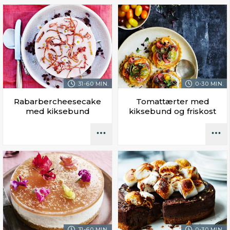
31-60 MIN.
0-30 MIN.
Rabarbercheesecake
Tomattærter med
med kiksebund
kiksebund og friskost
31-60 MIN.
0-30 MIN.