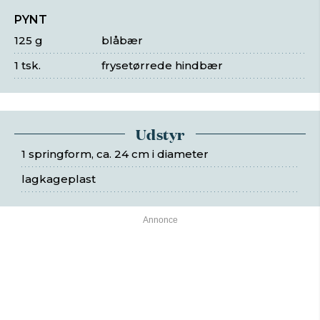
PYNT
125 g
blåbær
1 tsk.
frysetørrede hindbær
Udstyr
1 springform, ca. 24 cm i diameter
lagkageplast