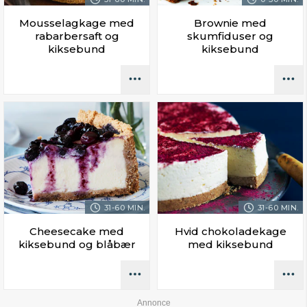
Mousselagkage med
Brownie med
rabarbersaft og
skumfiduser og
kiksebund
kiksebund
31-60 MIN.
31-60 MIN.
Cheesecake med
Hvid chokoladekage
kiksebund og blåbær
med kiksebund