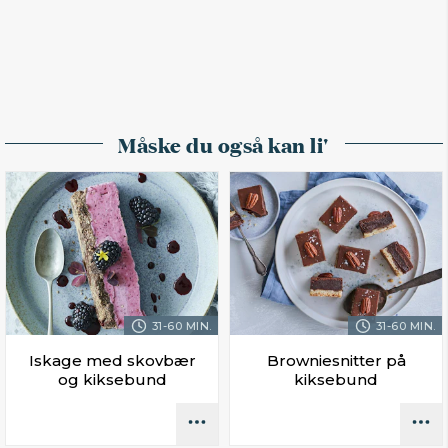
Måske du også kan li'
31-60 MIN.
31-60 MIN.
Iskage med skovbær
Browniesnitter på
og kiksebund
kiksebund