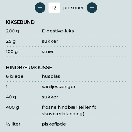
personer
Antal serveringer
KIKSEBUND
200 g
Digestive-kiks
25 g
sukker
100 g
smør
HINDBÆRMOUSSE
6 blade
husblas
1
vaniljestænger
40 g
sukker
400 g
frosne hindbær (eller fx
skovbærblanding)
½ liter
piskefløde