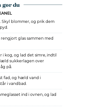
 gør du
KANEL
 Skyl blommer, og prik dem
spyd.
 rengjort glas sammen med
i kog, og lad det simre, indtil
 Hæld sukkerlagen over
åg på.
ast fad, og hæld vand i
står i vandbad.
eglasset ind i ovnen, og lad