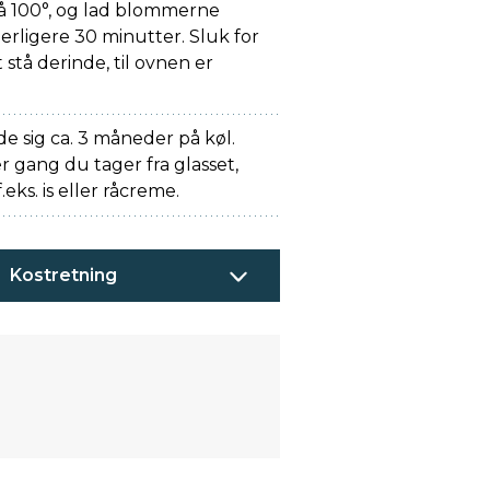
å 100°, og lad blommerne
erligere 30 minutter. Sluk for
 stå derinde, til ovnen er
 sig ca. 3 måneder på køl.
r gang du tager fra glasset,
ks. is eller råcreme.
Kostretning