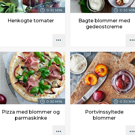
0-30 MIN.
0-30 MIN
Henkogte tomater
Bagte blommer med
gedeostcreme
0-30 MIN.
0-30 MIN
Pizza med blommer og
Portvinssyltede
parmaskinke
blommer