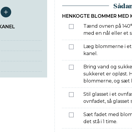
Sådan
serveringer
HENKOGTE BLOMMER MED 
Tænd ovnen på 140°.
KANEL
med en nål eller et 
Læg blommerne i et
kanel.
Bring vand og sukker 
sukkeret er opløst.
blommerne, og sæt l
Stil glasset i et ovnf
ovnfadet, så glasset 
Sæt fadet med blomm
det stå i 1 time.