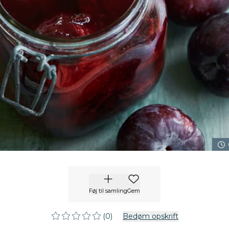
Føj til samling
Gem
(0)
Bedøm opskrift