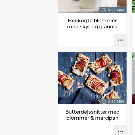
0-30 MIN.
Henkogte blommer
med skyr og granola
0-30 MIN.
Butterdejssnitter med
blommer & marcipan