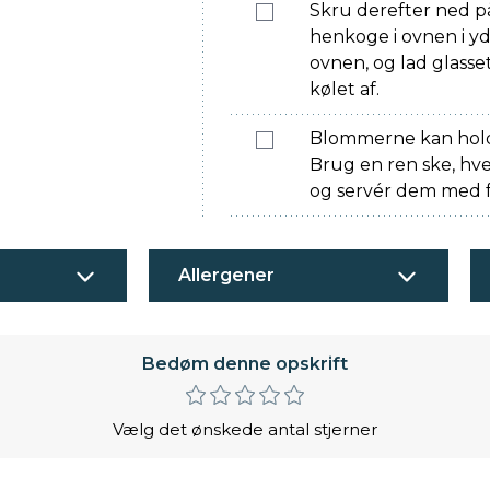
Skru derefter ned p
henkoge i ovnen i yd
ovnen, og lad glasset
kølet af.
Blommerne kan holde
Brug en ren ske, hve
og servér dem med f.e
Allergener
Bedøm denne opskrift
Vælg det ønskede antal stjerner