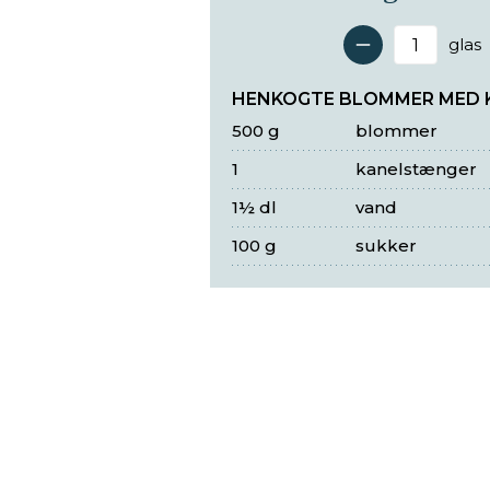
glas
Antal 
HENKOGTE BLOMMER MED 
500 g
blommer
1
kanelstænger
1½ dl
vand
100 g
sukker