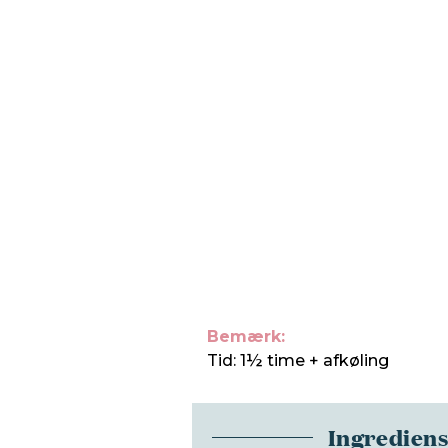
Bemærk:
Tid: 1½ time + afkøling
Ingredien