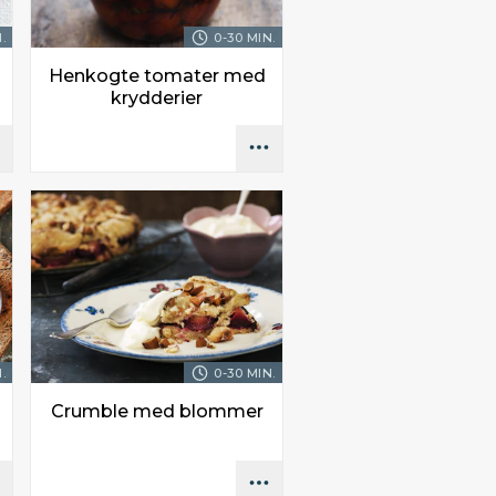
.
0-30 MIN.
Henkogte tomater med
krydderier
.
0-30 MIN.
Crumble med blommer