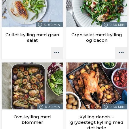
31-60 MIN.
0-30 MIN.
Grillet kylling med grøn
Grøn salat med kylling
salat
og bacon
0-30 MIN.
0-30 MIN.
Ovn-kylling med
Kylling danois –
blommer
grydestegt kylling med
det hele