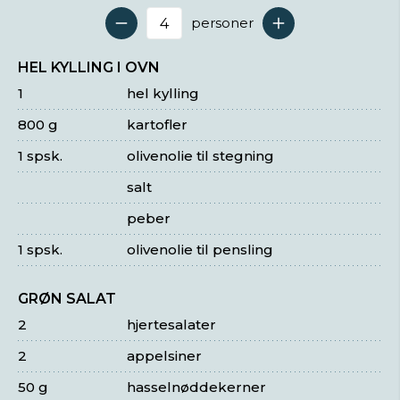
personer
Antal serveringer
HEL KYLLING I OVN
1
hel kylling
800 g
kartofler
1 spsk.
olivenolie til stegning
salt
peber
1 spsk.
olivenolie til pensling
GRØN SALAT
2
hjertesalater
2
appelsiner
50 g
hasselnøddekerner