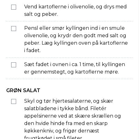
Vend kartoflerne i olivenolie, og drys med
salt og peber.
Pensl eller smør kyllingen ind i en smule
olivenolie, og krydr den godt med salt og
peber. Læg kyllingen oven på kartoflerne
i fadet.
Sæt fadet i ovnen i ca. 1 time, til kyllingen
er gennemstegt, og kartoflerne møre.
GRØN SALAT
Skyl og tør hjertesalaterne, og skær
salatbladene i tykke bånd. Filetér
appelsinerne ved at skære skrællen og
den hvide hinde fra med en skarp
køkkenkniv, og frigør dernæst
frugtkødet i små fileter.