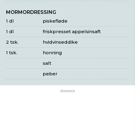
MORMORDRESSING
1 dl
piskefløde
1 dl
friskpresset appelsinsaft
2 tsk.
hvidvinseddike
1 tsk.
honning
salt
peber