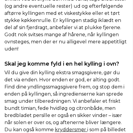
(og andre eventuelle rester) ud og efterfølgende
aftørre kyllingen med et viskestykke eller et tørt
stykke køkkenrulle. Er kyllingen stadig iklædt en
del af sin fjerdragt, anbefaler vi at plukke fjerene.
Godt nok svitses mange af hårene, når kyllingen
ovnsteges, men der er nu alligevel mere appetitligt
uden!
Skal jeg komme fyld i en hel kylling i ovn?
Vil du give din kylling ekstra smagsgivere, gør du
det via enden. Hvor enden er god, er alting godt.
Find dine yndlingssmagsgivere frem, og stop dem i
enden på kyllingen, så ingredienserne kan sprede
smag under tilberedningen. Vi anbefaler et friskt
bundt timian, fede hvidløg og citronbåde, men
bredbladet persille er også en sikker vinder – især
når solen er over os, og aftenerne bliver længere.
Du kan også komme
kryddersmør
i som på billedet