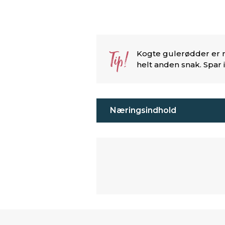
Tip!
Kogte gulerødder er n
helt anden snak. Spar
Næringsindhold