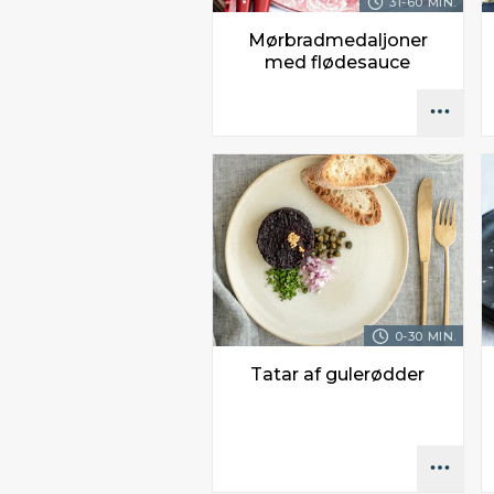
31-60 MIN.
Mørbradmedaljoner
med flødesauce
0-30 MIN.
Tatar af gulerødder