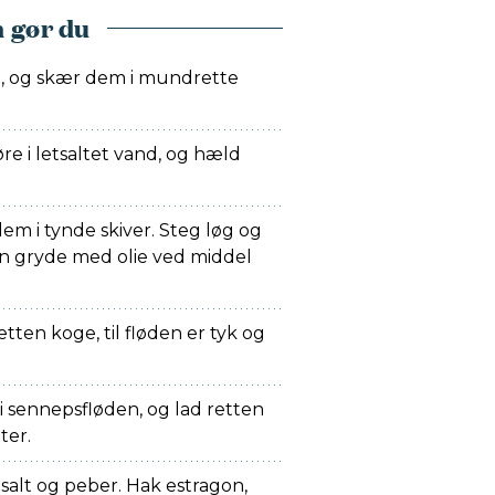
 gør du
, og skær dem i mundrette
 i letsaltet vand, og hæld
dem i tynde skiver. Steg løg og
en gryde med olie ved middel
retten koge, til fløden er tyk og
 sennepsfløden, og lad retten
ter.
salt og peber. Hak estragon,