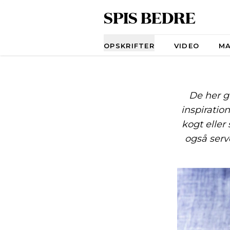
SPIS BEDRE
Navigation
OPSKRIFTER
VIDEO
M
De her g
inspiratio
kogt eller
også serv