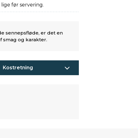
lige før servering.
e sennepsfløde, er det en
f smag og karakter.
Kostretning