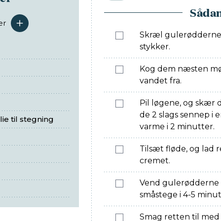
Sådan
er
serveringer
Skræl gulerødderne
stykker.
Kog dem næsten møre
vandet fra.
Pil løgene, og skær 
de 2 slags sennep i 
ie til stegning
varme i 2 minutter.
Tilsæt fløde, og lad 
cremet.
Vend gulerødderne i
småstege i 4-5 minut
Smag retten til med 