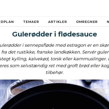
ADPLAN
TEMAER
ARTIKLER
OMREGNER
Gulerødder i flødesauce
ulerødder i sennepsfløde med estragon er en skø
n fra det rustikke, franske landkøkken. Servér guler
 stegt kylling, kalvekød, torsk eller kammuslinger.
eres som selvstændig ret med groft brød eller kog
tilbehør.