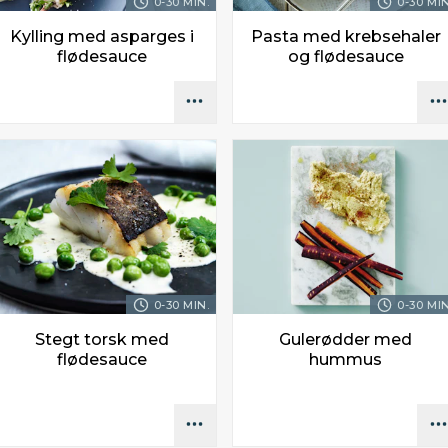
0-30 MIN.
0-30 MIN
Kylling med asparges i
Pasta med krebsehaler
flødesauce
og flødesauce
0-30 MIN.
0-30 MIN
Stegt torsk med
Gulerødder med
flødesauce
hummus