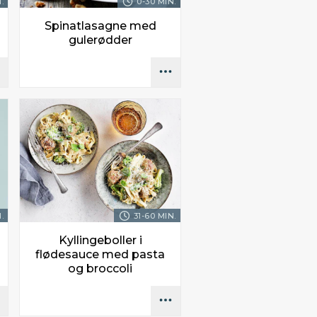
.
0-30 MIN.
Spinatlasagne med
gulerødder
.
31-60 MIN.
Kyllingeboller i
flødesauce med pasta
og broccoli