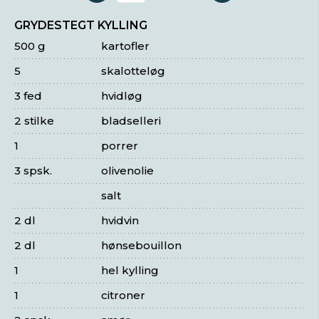
GRYDESTEGT KYLLING
500 g
kartofler
5
skalotteløg
3 fed
hvidløg
2 stilke
bladselleri
1
porrer
3 spsk.
olivenolie
salt
2 dl
hvidvin
2 dl
hønsebouillon
1
hel kylling
1
citroner