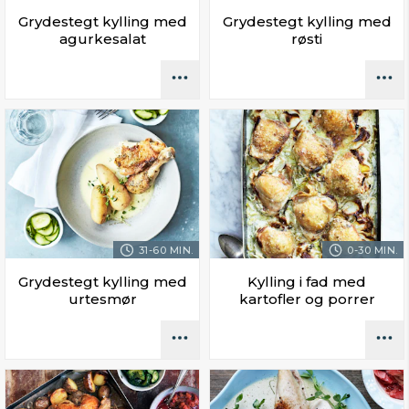
Grydestegt kylling med
Grydestegt kylling med
agurkesalat
røsti
31-60 MIN.
0-30 MIN.
Grydestegt kylling med
Kylling i fad med
urtesmør
kartofler og porrer