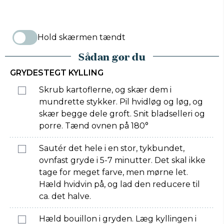
Hold skærmen tændt
Sådan gør du
GRYDESTEGT KYLLING
Skrub kartoflerne, og skær dem i
mundrette stykker. Pil hvidløg og løg, og
skær begge dele groft. Snit bladselleri og
porre. Tænd ovnen på 180°
Sautér det hele i en stor, tykbundet,
ovnfast gryde i 5-7 minutter. Det skal ikke
tage for meget farve, men mørne let.
Hæld hvidvin på, og lad den reducere til
ca. det halve.
Hæld bouillon i gryden. Læg kyllingen i