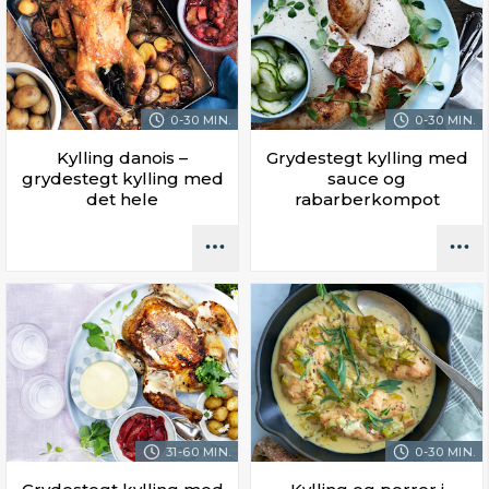
0-30 MIN.
0-30 MIN.
Kylling danois –
Grydestegt kylling med
grydestegt kylling med
sauce og
det hele
rabarberkompot
31-60 MIN.
0-30 MIN.