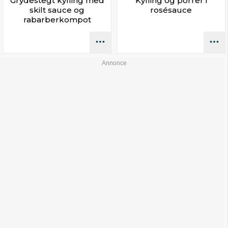
Grydestegt kylling med
Kylling og porrer i
skilt sauce og
rosésauce
rabarberkompot