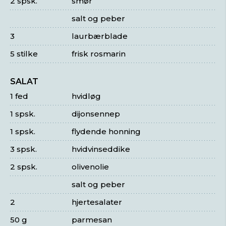
2 spsk.
smør
salt og peber
3
laurbærblade
5 stilke
frisk rosmarin
SALAT
1 fed
hvidløg
1 spsk.
dijonsennep
1 spsk.
flydende honning
3 spsk.
hvidvinseddike
2 spsk.
olivenolie
salt og peber
2
hjertesalater
50 g
parmesan