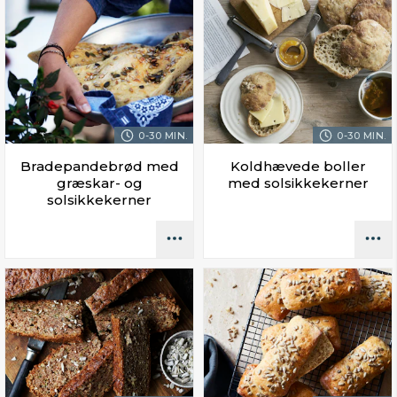
0-30 MIN.
0-30 MIN.
Bradepandebrød med
Koldhævede boller
græskar- og
med solsikkekerner
solsikkekerner