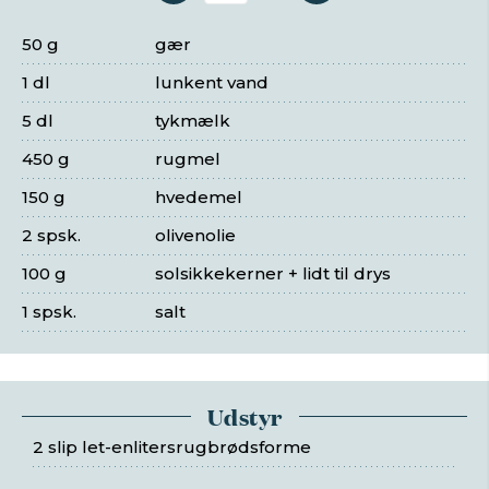
50 g
gær
1 dl
lunkent vand
5 dl
tykmælk
450 g
rugmel
150 g
hvedemel
2 spsk.
olivenolie
100 g
solsikkekerner + lidt til drys
1 spsk.
salt
Udstyr
2 slip let-enlitersrugbrødsforme