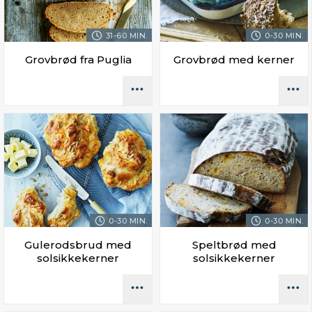
31-60 MIN.
0-30 MIN.
Grovbrød fra Puglia
Grovbrød med kerner
0-30 MIN.
0-30 MIN.
Gulerodsbrud med
Speltbrød med
solsikkekerner
solsikkekerner