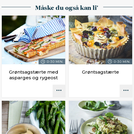
Måske du også kan li'
0-30 MIN.
0-30 MIN.
Grøntsagstærte med
Grøntsagstærte
asparges og rygeost