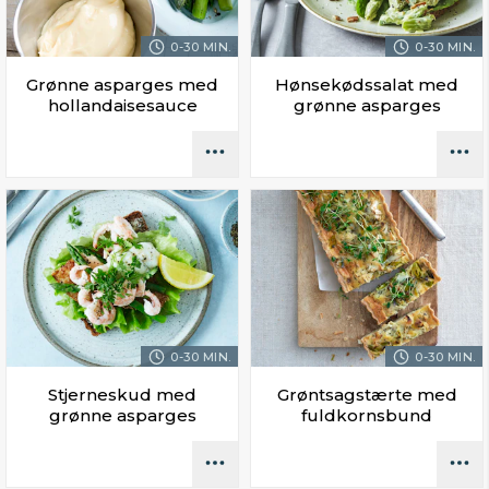
0-30 MIN.
0-30 MIN.
Grønne asparges med
Hønsekødssalat med
hollandaisesauce
grønne asparges
0-30 MIN.
0-30 MIN.
Stjerneskud med
Grøntsagstærte med
grønne asparges
fuldkornsbund