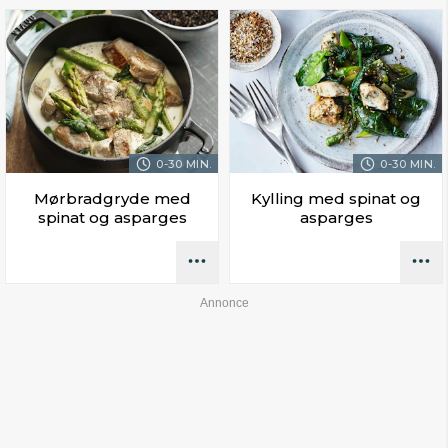
0-30 MIN.
0-30 MIN.
Mørbradgryde med
Kylling med spinat og
spinat og asparges
asparges