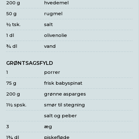
200 g
hvedemel
50 g
rugmel
½ tsk.
salt
1 dl
olivenolie
¾ dl
vand
GRØNTSAGSFYLD
1
porrer
75 g
frisk babyspinat
200 g
grønne asparges
1½ spsk.
smør til stegning
salt og peber
3
æg
1¾ dl
piskefløde