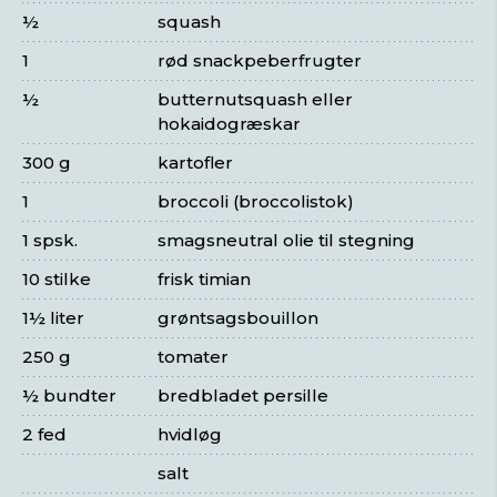
½
squash
1
rød snackpeberfrugter
½
butternutsquash eller
hokaidogræskar
300 g
kartofler
1
broccoli (broccolistok)
1 spsk.
smagsneutral olie til stegning
10 stilke
frisk timian
1½ liter
grøntsagsbouillon
250 g
tomater
½ bundter
bredbladet persille
2 fed
hvidløg
salt