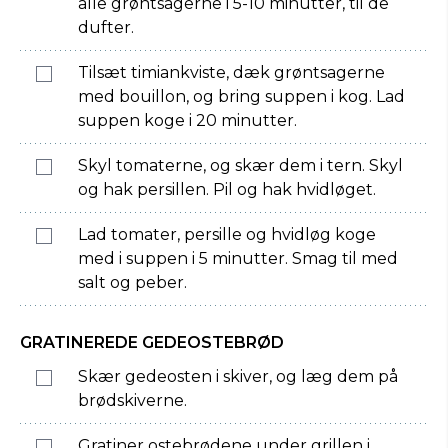
alle grøntsagerne i 5-10 minutter, til de
dufter.
Tilsæt timiankviste, dæk grøntsagerne
med bouillon, og bring suppen i kog. Lad
suppen koge i 20 minutter.
Skyl tomaterne, og skær dem i tern. Skyl
og hak persillen. Pil og hak hvidløget.
Lad tomater, persille og hvidløg koge
med i suppen i 5 minutter. Smag til med
salt og peber.
GRATINEREDE GEDEOSTEBRØD
Skær gedeosten i skiver, og læg dem på
brødskiverne.
Gratiner ostebrødene under grillen i