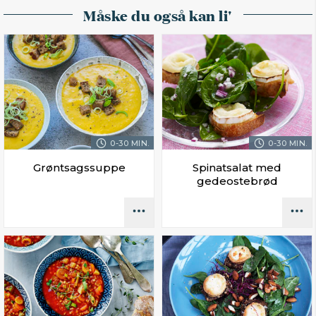
Måske du også kan li'
0-30 MIN.
0-30 MIN.
Grøntsagssuppe
Spinatsalat med
gedeostebrød