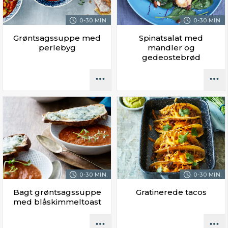
0-30 MIN.
0-30 MIN.
Grøntsagssuppe med
Spinatsalat med
perlebyg
mandler og
gedeostebrød
0-30 MIN.
0-30 MIN.
Bagt grøntsagssuppe
Gratinerede tacos
med blåskimmeltoast