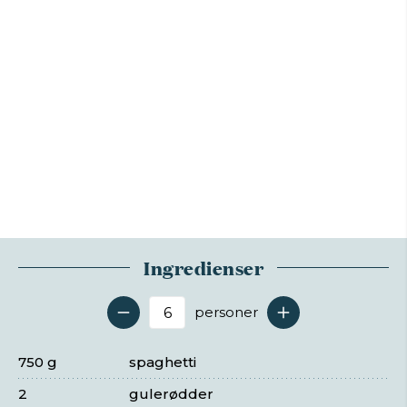
Ingredienser
personer
Antal serveringer
750 g
spaghetti
2
gulerødder