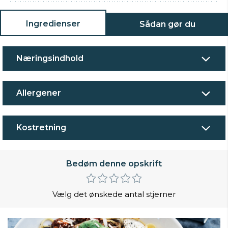
Ingredienser
Sådan gør du
Næringsindhold
Allergener
Kostretning
Bedøm denne opskrift
Vælg det ønskede antal stjerner