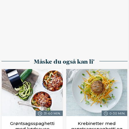
Måske du også kan li'
31-60 MIN.
0-30 MIN.
Grøntsagsspaghetti
Krebinetter med
med kødsauce
grøntsagsspaghetti og