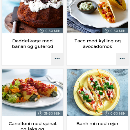
0-30 MIN.
0-30 MIN.
Daddelkage med
Taco med kylling og
banan og gulerod
avocadomos
31-60 MIN.
0-30 MIN.
Canelloni med spinat
Banh mi med rejer
og laks og