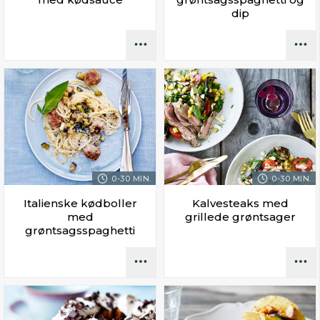
dip
0-30 MIN.
0-30 MIN.
Italienske kødboller
Kalvesteaks med
med
grillede grøntsager
grøntsagsspaghetti