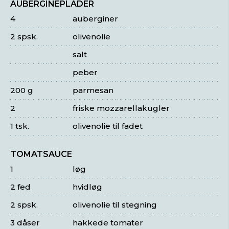
AUBERGINEPLADER
4
auberginer
2 spsk.
olivenolie
salt
peber
200 g
parmesan
2
friske mozzarellakugler
1 tsk.
olivenolie til fadet
TOMATSAUCE
1
løg
2 fed
hvidløg
2 spsk.
olivenolie til stegning
3 dåser
hakkede tomater