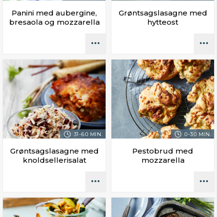
Panini med aubergine,
Grøntsagslasagne med
bresaola og mozzarella
hytteost
31-60 MIN.
0-30 MIN.
Grøntsagslasagne med
Pestobrud med
knoldsellerisalat
mozzarella