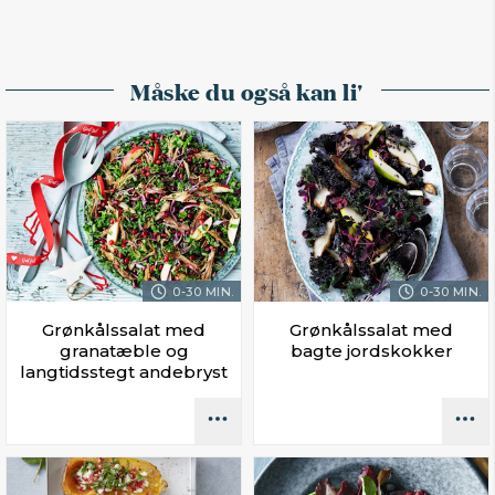
Måske du også kan li'
0-30 MIN.
0-30 MIN.
Grønkålssalat med
Grønkålssalat med
granatæble og
bagte jordskokker
langtidsstegt andebryst