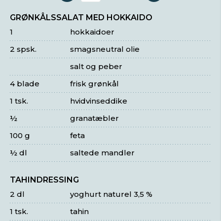
GRØNKÅLSSALAT MED HOKKAIDO
1
hokkaidoer
2 spsk.
smagsneutral olie
salt og peber
4 blade
frisk grønkål
1 tsk.
hvidvinseddike
½
granatæbler
100 g
feta
½ dl
saltede mandler
TAHINDRESSING
2 dl
yoghurt naturel 3,5 %
1 tsk.
tahin