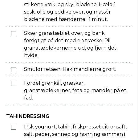
stilkene væk, og skyl bladene. Hæld 1
spsk. olie og eddike over, og massér
bladene med hænderne i 1 minut.
Skær granatæblet over, og bank
forsigtigt på det med en træske. Pil
granatæblekernerne ud, og fjern det
hvide.
Smuldr fetaen. Hak mandlerne groft.
Fordel grønkål, græskar,
granatæblekerner, feta og mandler på et
fad.
TAHINDRESSING
Pisk yoghurt, tahin, friskpresset citronsaft,
salt, peber, sennep og honning sammen i