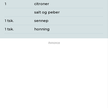
1
citroner
salt og peber
1 tsk.
sennep
1 tsk.
honning