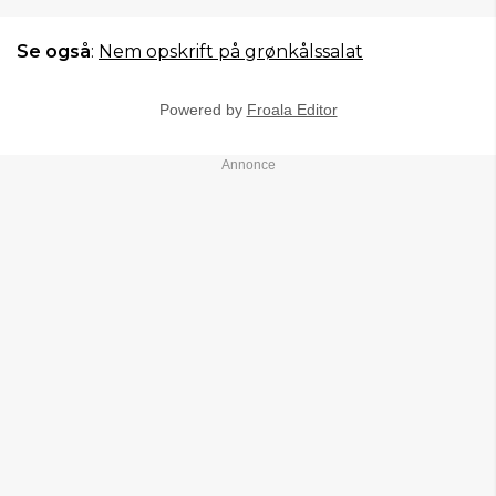
Se også
:
Nem opskrift på grønkålssalat
Powered by
Froala Editor