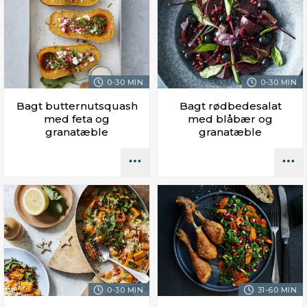
0-30 MIN.
0-30 MIN.
Bagt butternutsquash
Bagt rødbedesalat
med feta og
med blåbær og
granatæble
granatæble
0-30 MIN.
31-60 MIN.