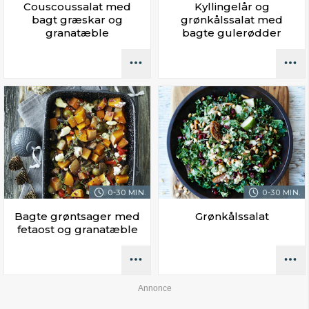
Couscoussalat med
Kyllingelår og
bagt græskar og
grønkålssalat med
granatæble
bagte gulerødder
0-30 MIN.
0-30 MIN.
Bagte grøntsager med
Grønkålssalat
fetaost og granatæble