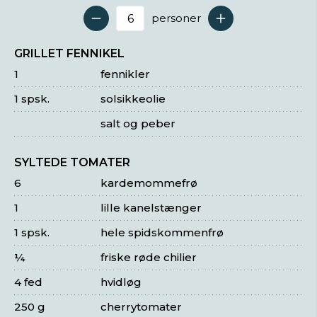
personer
Antal serveringer
GRILLET FENNIKEL
1
fennikler
1 spsk.
solsikkeolie
salt og peber
SYLTEDE TOMATER
6
kardemommefrø
1
lille kanelstænger
1 spsk.
hele spidskommenfrø
¼
friske røde chilier
4 fed
hvidløg
250 g
cherrytomater