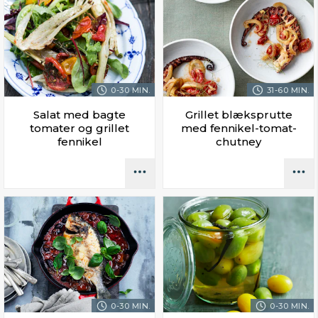
0-30 MIN.
31-60 MIN.
Salat med bagte
Grillet blæksprutte
tomater og grillet
med fennikel-tomat-
fennikel
chutney
0-30 MIN.
0-30 MIN.