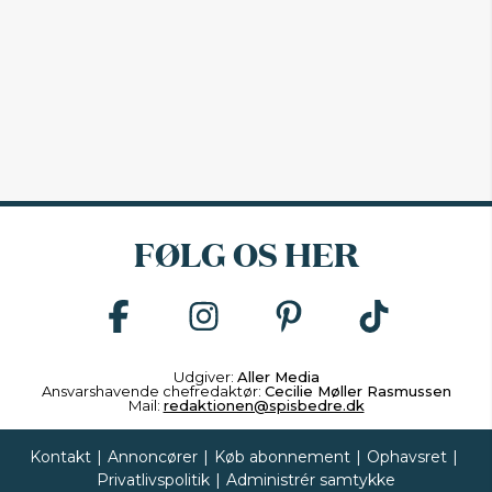
FØLG OS HER
Udgiver:
Aller Media
Ansvarshavende chefredaktør:
Cecilie Møller Rasmussen
Mail:
redaktionen@spisbedre.dk
Kontakt
|
Annoncører
|
Køb abonnement
|
Ophavsret
|
Privatlivspolitik
|
Administrér samtykke