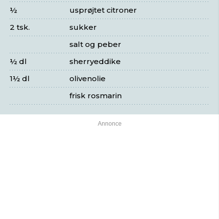
½
usprøjtet citroner
2 tsk.
sukker
salt og peber
½ dl
sherryeddike
1½ dl
olivenolie
frisk rosmarin