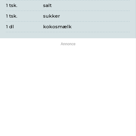
1 tsk.
salt
1 tsk.
sukker
1 dl
kokosmælk