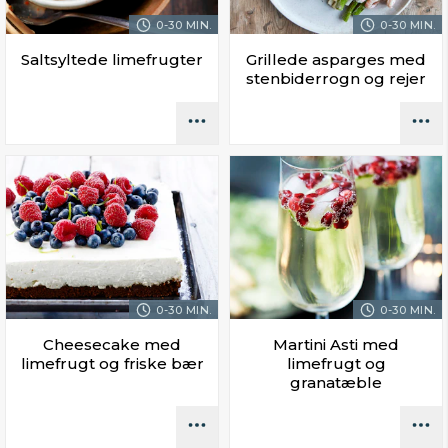
0-30 MIN.
0-30 MIN.
Saltsyltede limefrugter
Grillede asparges med
stenbiderrogn og rejer
0-30 MIN.
0-30 MIN.
Cheesecake med
Martini Asti med
limefrugt og friske bær
limefrugt og
granatæble