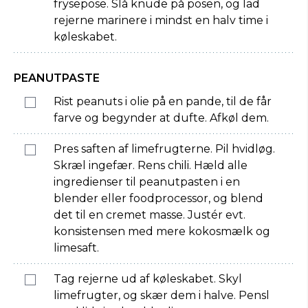
frysepose. Slå knude på posen, og lad
rejerne marinere i mindst en halv time i
køleskabet.
PEANUTPASTE
Rist peanuts i olie på en pande, til de får
farve og begynder at dufte. Afkøl dem.
Pres saften af limefrugterne. Pil hvidløg.
Skræl ingefær. Rens chili. Hæld alle
ingredienser til peanutpasten i en
blender eller foodprocessor, og blend
det til en cremet masse. Justér evt.
konsistensen med mere kokosmælk og
limesaft.
Tag rejerne ud af køleskabet. Skyl
limefrugter, og skær dem i halve. Pensl