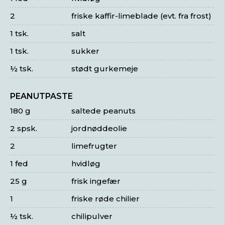
2
friske kaffir-limeblade (evt. fra frost)
1 tsk.
salt
1 tsk.
sukker
½ tsk.
stødt gurkemeje
PEANUTPASTE
180 g
saltede peanuts
2 spsk.
jordnøddeolie
2
limefrugter
1 fed
hvidløg
25 g
frisk ingefær
1
friske røde chilier
½ tsk.
chilipulver