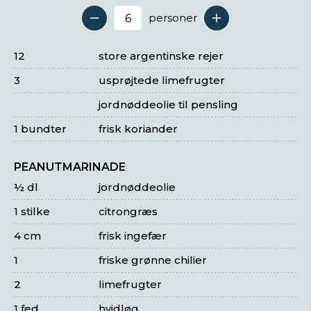
personer
Antal serveringer
12
store argentinske rejer
3
usprøjtede limefrugter
jordnøddeolie til pensling
1 bundter
frisk koriander
PEANUTMARINADE
½ dl
jordnøddeolie
1 stilke
citrongræs
4 cm
frisk ingefær
1
friske grønne chilier
2
limefrugter
1 fed
hvidløg