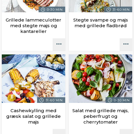
0-30 MIN.
31-60 MIN.
Grillede lammeculotter
Stegte svampe og majs
med stegte majs og
med grillede fladbrød
kantareller
31-60 MIN.
0-30 MIN.
Cashewkylling med
Salat med grillede majs,
græsk salat og grillede
peberfrugt og
majs
cherrytomater