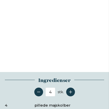
Ingredienser
stk.
Antal serveringer
4
pillede majskolber