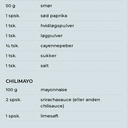
50 g
smør
1 spsk.
sød paprika
1 tsk.
hvidløgspulver
1 tsk.
løgpulver
½ tsk.
cayennepeber
1 tsk.
sukker
1 tsk.
salt
CHILIMAYO
100 g
mayonnaise
2 spsk.
srirachasauce (eller anden
chilisauce)
1 spsk.
limesaft