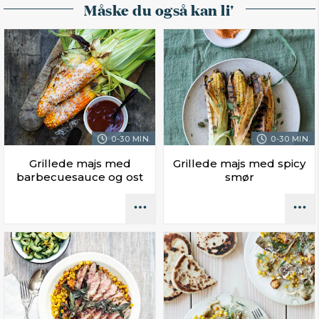
Måske du også kan li'
0-30 MIN.
0-30 MIN.
Grillede majs med
Grillede majs med spicy
barbecuesauce og ost
smør