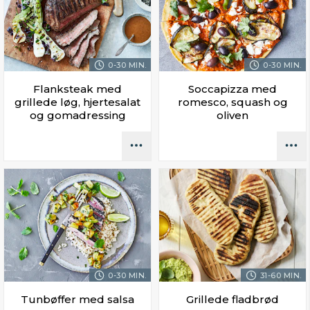
0-30 MIN.
0-30 MIN.
Flanksteak med
Soccapizza med
grillede løg, hjertesalat
romesco, squash og
og gomadressing
oliven
0-30 MIN.
31-60 MIN.
Tunbøffer med salsa
Grillede fladbrød