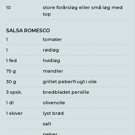
10
store forårsløg eller små løg med
top
SALSA ROMESCO
1
tomater
1
rødløg
1 fed
hvidløg
75 g
mandler
30 g
grillet peberfrugt i olie
3 spsk.
bredbladet persille
1 dl
olivenolie
1 skiver
lyst brød
salt
peber