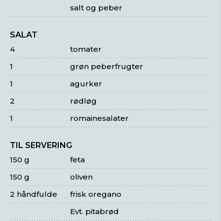
salt og peber
SALAT
4
tomater
1
grøn peberfrugter
1
agurker
2
rødløg
1
romainesalater
TIL SERVERING
150 g
feta
150 g
oliven
2 håndfulde
frisk oregano
Evt. pitabrød