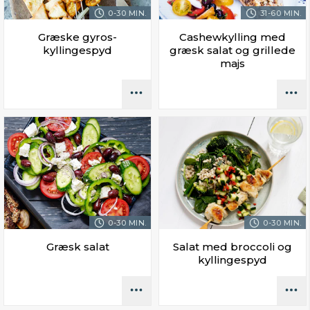
0-30 MIN.
31-60 MIN.
Græske gyros-
Cashewkylling med
kyllingespyd
græsk salat og grillede
majs
0-30 MIN.
0-30 MIN.
Græsk salat
Salat med broccoli og
kyllingespyd