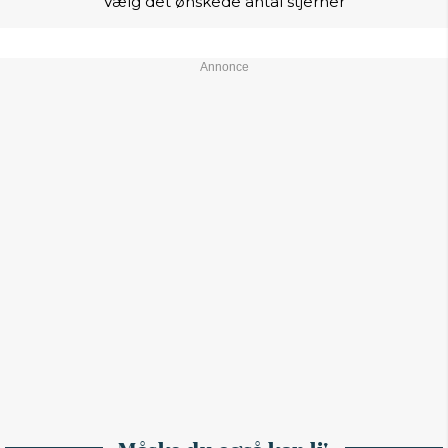
Vælg det ønskede antal stjerner
Måske du også kan li'