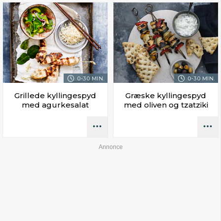
0-30 MIN.
0-30 MIN.
Grillede kyllingespyd
Græske kyllingespyd
med agurkesalat
med oliven og tzatziki