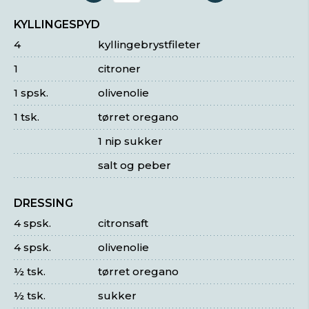
KYLLINGESPYD
4
kyllingebrystfileter
1
citroner
1 spsk.
olivenolie
1 tsk.
tørret oregano
1 nip sukker
salt og peber
DRESSING
4 spsk.
citronsaft
4 spsk.
olivenolie
½ tsk.
tørret oregano
½ tsk.
sukker