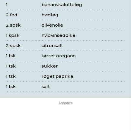
1
bananskalotteløg
2 fed
hvidløg
2 spsk.
olivenolie
1 spsk.
hvidvinseddike
2 spsk.
citronsaft
1 tsk.
tørret oregano
1 tsk.
sukker
1 tsk.
røget paprika
1 tsk.
salt