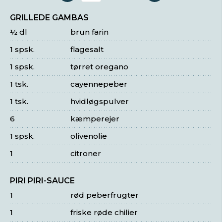
GRILLEDE GAMBAS
½ dl
brun farin
1 spsk.
flagesalt
1 spsk.
tørret oregano
1 tsk.
cayennepeber
1 tsk.
hvidløgspulver
6
kæmperejer
1 spsk.
olivenolie
1
citroner
PIRI PIRI-SAUCE
1
rød peberfrugter
1
friske røde chilier