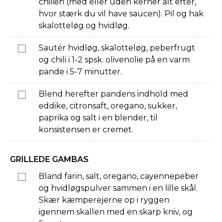
chilien (med eller uden kerner alt efter,
hvor stærk du vil have saucen). Pil og hak
skalotteløg og hvidløg.
Sautér hvidløg, skalotteløg, peberfrugt
og chili i 1-2 spsk. olivenolie på en varm
pande i 5-7 minutter.
Blend herefter pandens indhold med
eddike, citronsaft, oregano, sukker,
paprika og salt i en blender, til
konsistensen er cremet.
GRILLEDE GAMBAS
Bland farin, salt, oregano, cayennepeber
og hvidløgspulver sammen i en lille skål.
Skær kæmperejerne op i ryggen
igennem skallen med en skarp kniv, og