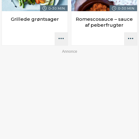
0-30 MIN.
0-30 MIN.
Grillede grøntsager
Romescosauce – sauce
af peberfrugter