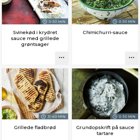
0-30 MIN.
0-30 MIN.
Svinekød i krydret
Chimichurri-sauce
sauce med grillede
grøntsager
31-60 MIN.
0-30 MIN.
Grillede fladbrød
Grundopskrift på sauce
tartare