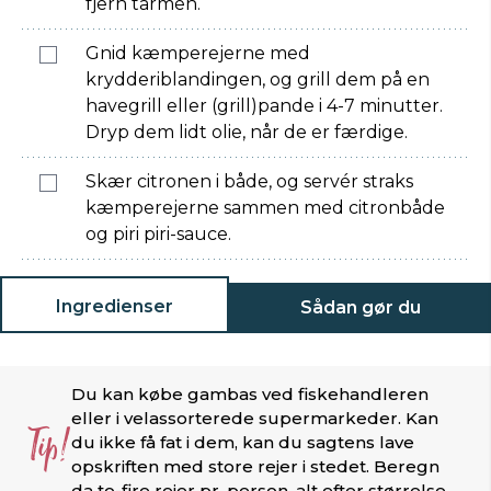
fjern tarmen.
Gnid kæmperejerne med
krydderiblandingen, og grill dem på en
havegrill eller (grill)pande i 4-7 minutter.
Dryp dem lidt olie, når de er færdige.
Skær citronen i både, og servér straks
kæmperejerne sammen med citronbåde
og piri piri-sauce.
Ingredienser
Sådan gør du
Du kan købe gambas ved fiskehandleren
eller i velassorterede supermarkeder. Kan
Tip!
du ikke få fat i dem, kan du sagtens lave
opskriften med store rejer i stedet. Beregn
da to-fire rejer pr. person, alt efter størrelse.