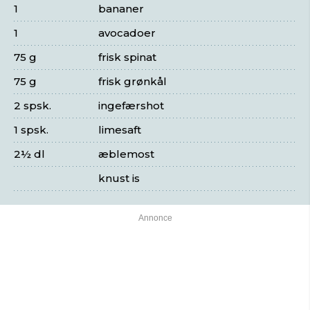
1
bananer
1
avocadoer
75 g
frisk spinat
75 g
frisk grønkål
2 spsk.
ingefærshot
1 spsk.
limesaft
2½ dl
æblemost
knust is