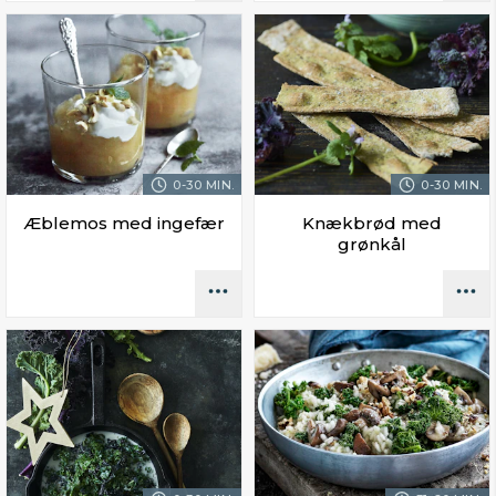
0-30 MIN.
0-30 MIN.
Æblemos med ingefær
Knækbrød med
grønkål