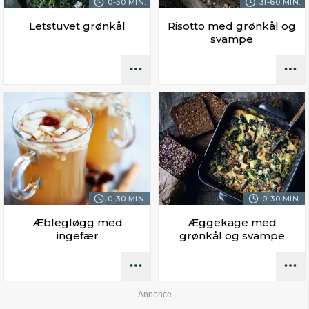
0-30 MIN.
31-60 MIN.
Letstuvet grønkål
Risotto med grønkål og
svampe
0-30 MIN.
0-30 MIN.
Æblegløgg med
Æggekage med
ingefær
grønkål og svampe