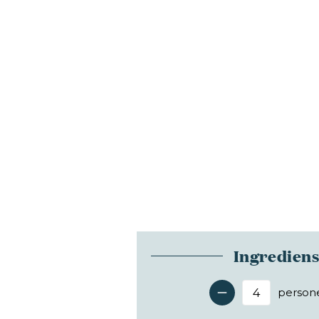
Ingredien
person
Antal 