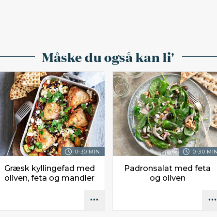
Måske du også kan li'
0-30 MIN.
0-30 MIN
Græsk kyllingefad med
Padronsalat med feta
oliven, feta og mandler
og oliven