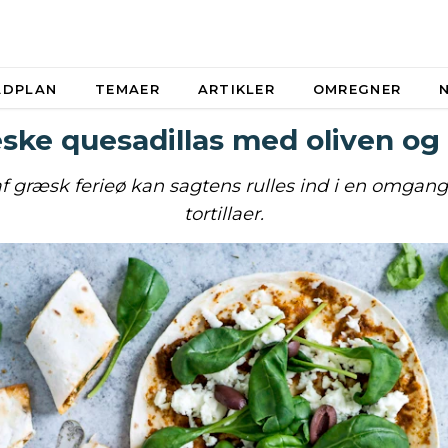
ADPLAN
TEMAER
ARTIKLER
OMREGNER
ske quesadillas med oliven og 
 græsk ferieø kan sagtens rulles ind i en omgan
tortillaer.