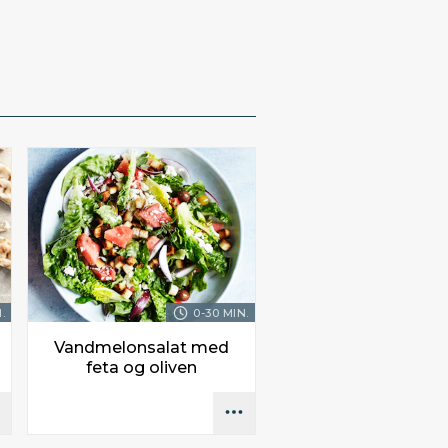
.
0-30 MIN.
Vandmelonsalat med
feta og oliven