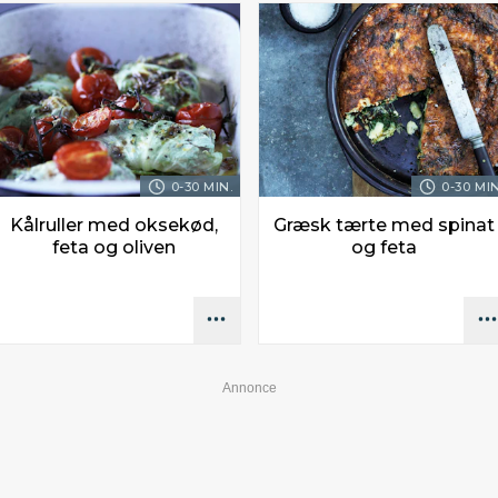
0-30 MIN.
0-30 MIN
Kålruller med oksekød,
Græsk tærte med spinat
feta og oliven
og feta