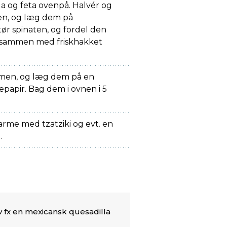
a og feta ovenpå. Halvér og
ven, og læg dem på
 tør spinaten, og fordel den
e sammen med friskhakket
mmen, og læg dem på en
apir. Bag dem i ovnen i 5
varme med tzatziki og evt. en
.
v fx en mexicansk quesadilla