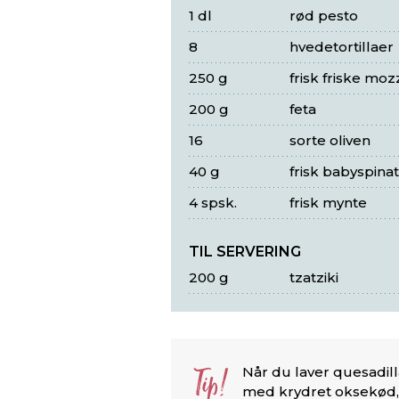
1 dl
rød pesto
8
hvedetortillaer
250 g
frisk friske mo
200 g
feta
16
sorte oliven
40 g
frisk babyspinat
4 spsk.
frisk mynte
TIL SERVERING
200 g
tzatziki
Tip!
Når du laver quesadill
med krydret oksekød,