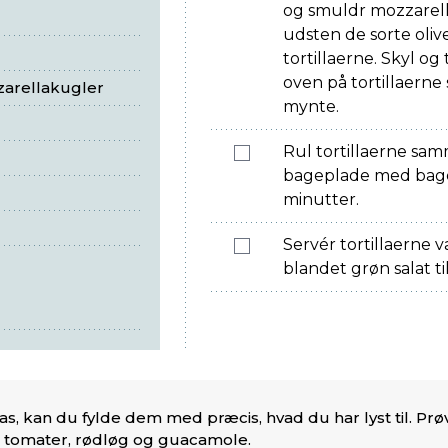
og smuldr mozzarell
udsten de sorte oli
tortillaerne. Skyl og
oven på tortillaern
zzarellakugler
mynte.
Rul tortillaerne sa
bageplade med bagep
minutter.
Servér tortillaerne 
blandet grøn salat til
as, kan du fylde dem med præcis, hvad du har lyst til. Prø
 tomater, rødløg og guacamole.