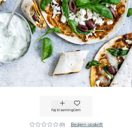
Føj til samling
Gem
(0)
Bedøm opskrift