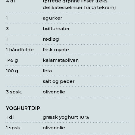
4 dl
tørrede grønne linser (f.eks.
delikatesselinser fra Urtekram)
1
agurker
3
bøftomater
1
rødløg
1 håndfulde
frisk mynte
145 g
kalamataoliven
100 g
feta
salt og peber
3 spsk.
olivenolie
YOGHURTDIP
1 dl
græsk yoghurt 10 %
1 spsk.
olivenolie