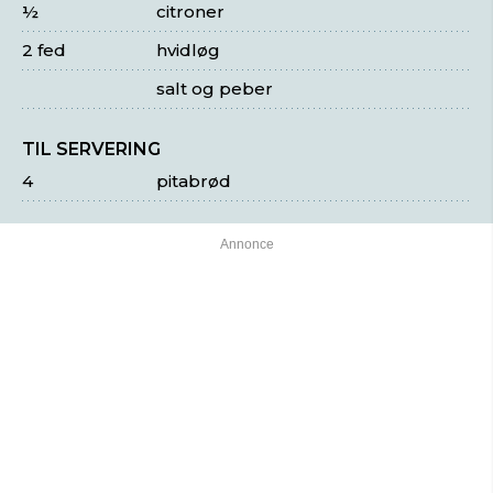
½
citroner
2 fed
hvidløg
salt og peber
TIL SERVERING
4
pitabrød