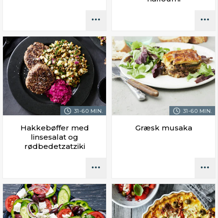
31-60 MIN.
31-60 MIN.
Hakkebøffer med
Græsk musaka
linsesalat og
rødbedetzatziki