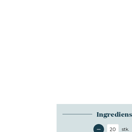
Ingredien
stk.