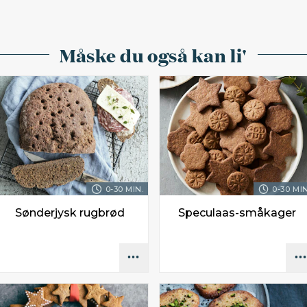
Måske du også kan li'
0-30 MIN.
0-30 MIN
Sønderjysk rugbrød
Speculaas-småkager