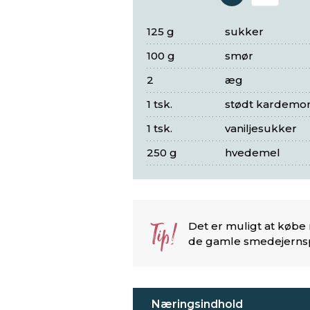
Antal 
125 g
sukker
100 g
smør
2
æg
1 tsk.
stødt kardem
1 tsk.
vaniljesukker
250 g
hvedemel
Tip!
Det er muligt at købe
de gamle smedejerns
Næringsindhold