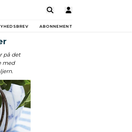
NYHEDSBREV
ABONNEMENT
er
r på det
ge med
jern.