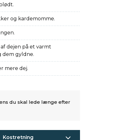
blødt.
sukker og kardemomme.
gangen.
af dejen på et varmt
g dem gyldne.
 er mere dej.
ens du skal lede længe efter
Kostretning