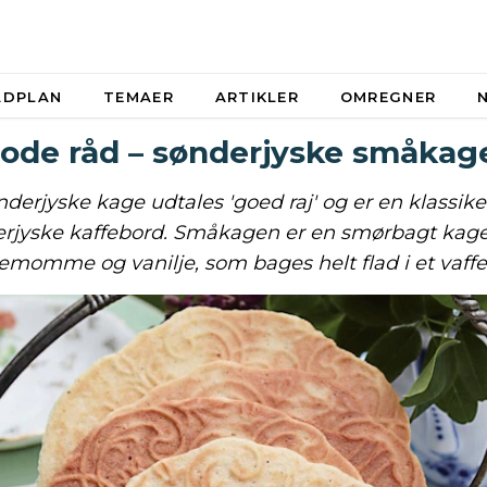
ADPLAN
TEMAER
ARTIKLER
OMREGNER
ode råd – sønderjyske småkag
derjyske kage udtales 'goed raj' og er en klassike
rjyske kaffebord. Småkagen er en smørbagt ka
emomme og vanilje, som bages helt flad i et vaffel