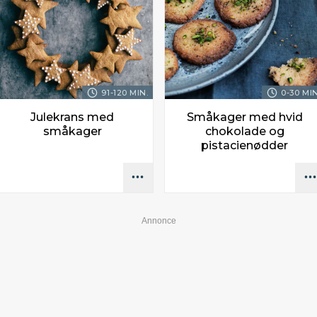
91-120 MIN.
0-30 MIN
Julekrans med
Småkager med hvid
småkager
chokolade og
pistacienødder