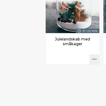
91-120 MIN.
Julelandskab med
småkager