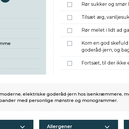
serveringer
Rør sukker og smør 
Tilsæt æg, vanilje
Rør melet i lidt ad 
Kom en god skefuld 
omme
goderåd-jern, og ba
Fortsæt, til der ikke
 moderne, elektriske goderåd-jern hos isenkræmmere, m
pander med personlige mønstre og monogrammer.
Allergener