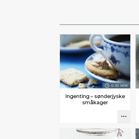
0-30 MIN.
Ingenting – sønderjyske
småkager