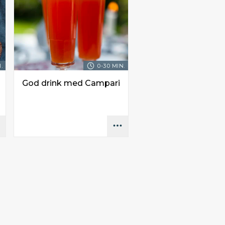
.
0-30 MIN.
God drink med Campari