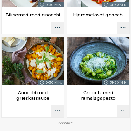
0-30 MIN.
31-60 MIN.
Biksemad med gnocchi
Hjemmelavet gnocchi
0-30 MIN.
31-60 MIN.
Gnocchi med
Gnocchi med
græskarsauce
ramsløgspesto