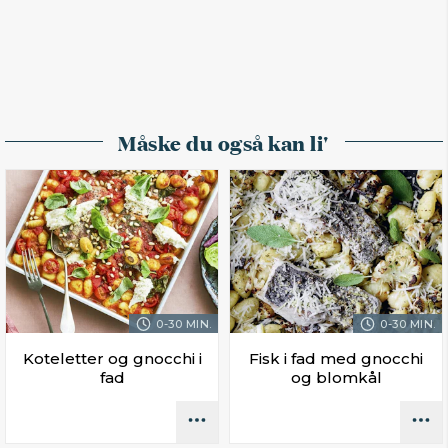
Måske du også kan li'
0-30 MIN.
0-30 MIN.
Koteletter og gnocchi i
Fisk i fad med gnocchi
fad
og blomkål