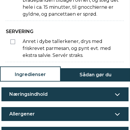
bradepanden tilbage i ovnen, og steg det
hele i ca. 15 minutter, til gnocchierne er
gyldne, og pancettaen er sprød.
SERVERING
Anret i dybe tallerkener, drys med
friskrevet parmesan, og pynt evt. med
ekstra salvie. Servér straks.
Ingredienser
Sådan gør du
Næringsindhold
Allergener