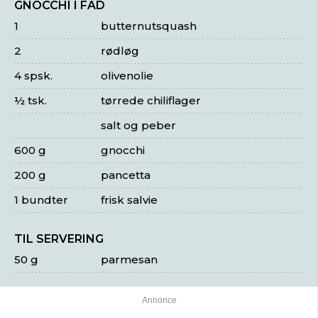
GNOCCHI I FAD
1
butternutsquash
2
rødløg
4 spsk.
olivenolie
½ tsk.
tørrede chiliflager
salt og peber
600 g
gnocchi
200 g
pancetta
1 bundter
frisk salvie
TIL SERVERING
50 g
parmesan