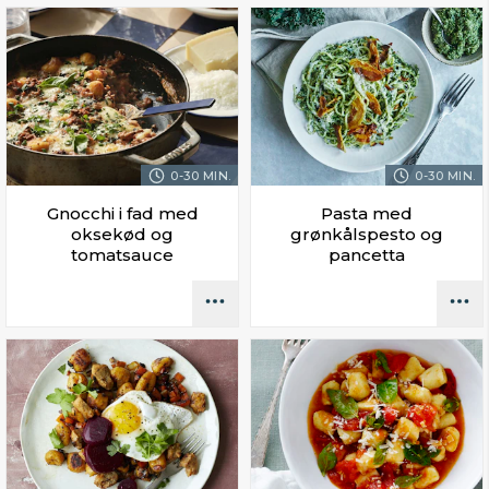
0-30 MIN.
0-30 MIN.
Gnocchi i fad med
Pasta med
oksekød og
grønkålspesto og
tomatsauce
pancetta