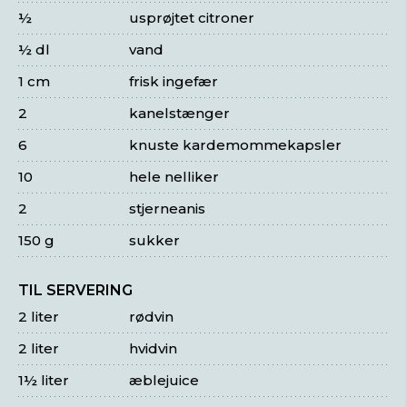
½
usprøjtet citroner
½ dl
vand
1 cm
frisk ingefær
2
kanelstænger
6
knuste kardemommekapsler
10
hele nelliker
2
stjerneanis
150 g
sukker
TIL SERVERING
2 liter
rødvin
2 liter
hvidvin
1½ liter
æblejuice