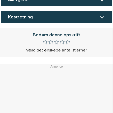
Kostretning
Bedøm denne opskrift
Vælg det ønskede antal stjerner