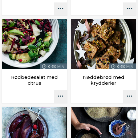
0-30 MIN.
0-30 MIN.
Rødbedesalat med
Nøddebrød med
citrus
krydderier