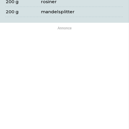
200 g
rosiner
200 g
mandelsplitter