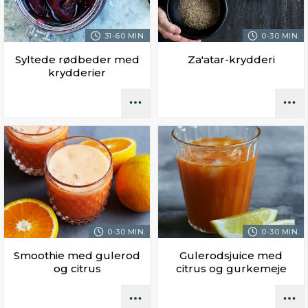
31-60 MIN.
0-30 MIN.
Syltede rødbeder med
Za'atar-krydderi
krydderier
0-30 MIN.
0-30 MIN.
Smoothie med gulerod
Gulerodsjuice med
og citrus
citrus og gurkemeje