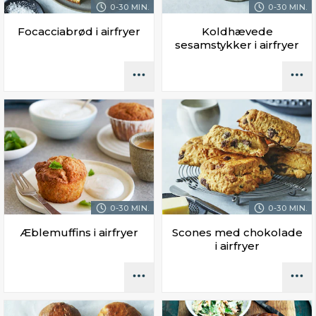
0-30 MIN.
0-30 MIN.
Focacciabrød i airfryer
Koldhævede
sesamstykker i airfryer
0-30 MIN.
0-30 MIN.
Æblemuffins i airfryer
Scones med chokolade
i airfryer