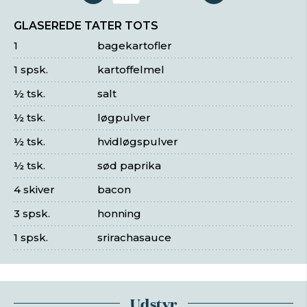
GLASEREDE TATER TOTS
1
bagekartofler
1 spsk.
kartoffelmel
½ tsk.
salt
½ tsk.
løgpulver
½ tsk.
hvidløgspulver
½ tsk.
sød paprika
4 skiver
bacon
3 spsk.
honning
1 spsk.
srirachasauce
Udstyr