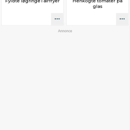
Fyldte løgringe i airfryer
Henkogte tomater på
glas