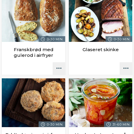
0-30 MIN.
0-30 MIN.
Franskbrød med
Glaseret skinke
gulerod i airfryer
0-30 MIN.
31-60 MIN.