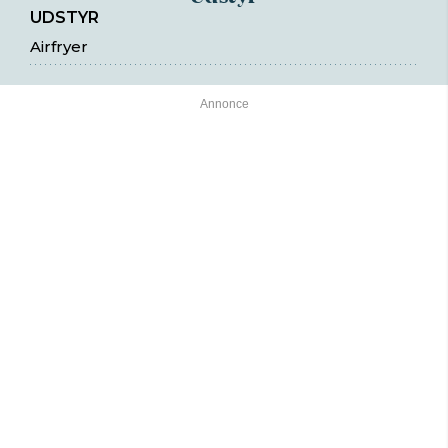
UDSTYR
Airfryer