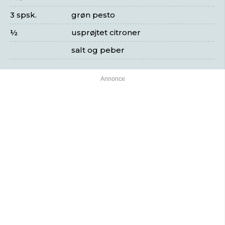
3 spsk.
grøn pesto
½
usprøjtet citroner
salt og peber