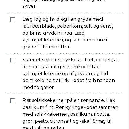
skiver.
Læg løg og hvidløg i en gryde med
laurbærblade, peberkorn, salt og vand,
og bring gryden i kog. Læg
kyllingefileterne i, og lad dem simre i
gryden i 10 minutter.
Skær et snit i den tykkeste filet, og tjek, at
den er akkurat gennemkogt. Tag
kyllingefileterne op af gryden, og lad
dem køle helt af. Riv kødet fra hinanden
med to gafler.
Rist solsikkekerner på en tør pande. Hak
basilikum fint. Rør kyllingekødet sammen
med solsikkekerner, basilikum, ricotta,
grøn pesto, citronsaft og -skal. Smag til
med salt og peber.