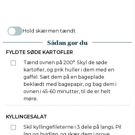
Hold skærmen tændt
Sådan gør du
FYLDTE SØDE KARTOFLER
Tænd ovnen på 200°. Skyl de søde
kartofler, og prik huller i dem med en
gaffel. Sæt dem på en bageplade
beklædt med bagepapir, og bag dem i
ovnen i 45-60 minutter, til de er helt
møre.
KYLLINGESALAT
Skil kyllingefileterne i 3 dele på langs. Pil
løg og hvidløg, og skær dem i grove