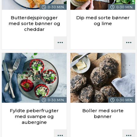
0-30 MIN.
0-30 MIN.
Butterdejspirogger
Dip med sorte bønner
med sorte bønner og
og lime
cheddar
0-30 MIN.
0-30 MIN.
Fyldte peberfrugter
Boller med sorte
med svampe og
bønner
aubergine