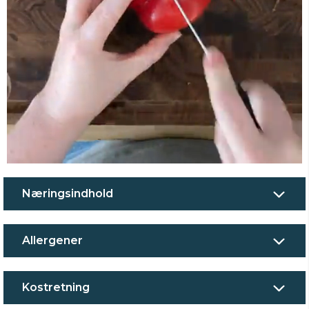
0
of
13
Næringsindhold
seconds
Allergener
Kostretning