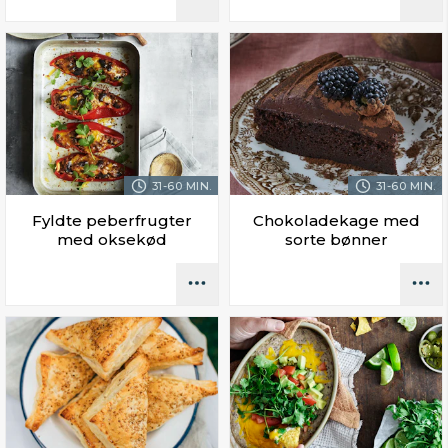
31-60 MIN.
31-60 MIN.
Fyldte peberfrugter
Chokoladekage med
med oksekød
sorte bønner