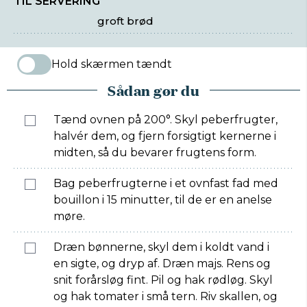
TIL SERVERING
groft brød
Hold skærmen tændt
Sådan gør du
Tænd ovnen på 200°. Skyl peberfrugter,
halvér dem, og fjern forsigtigt kernerne i
midten, så du bevarer frugtens form.
Bag peberfrugterne i et ovnfast fad med
bouillon i 15 minutter, til de er en anelse
møre.
Dræn bønnerne, skyl dem i koldt vand i
en sigte, og dryp af. Dræn majs. Rens og
snit forårsløg fint. Pil og hak rødløg. Skyl
og hak tomater i små tern. Riv skallen, og