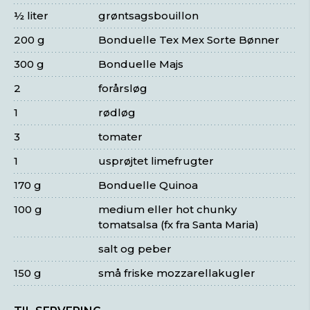
½ liter
grøntsagsbouillon
200 g
Bonduelle Tex Mex Sorte Bønner
300 g
Bonduelle Majs
2
forårsløg
1
rødløg
3
tomater
1
usprøjtet limefrugter
170 g
Bonduelle Quinoa
100 g
medium eller hot chunky
tomatsalsa (fx fra Santa Maria)
salt og peber
150 g
små friske mozzarellakugler