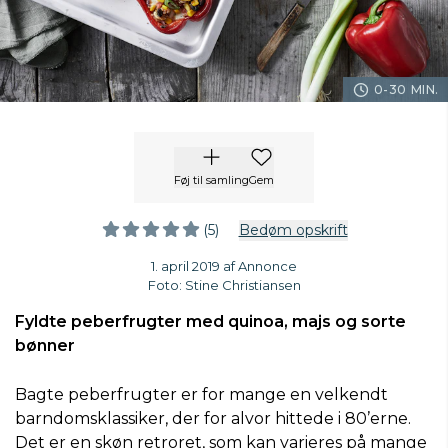
0-30 MIN.
Føj til samling
Gem
(5)
Bedøm opskrift
1. april 2019 af Annonce
Foto: Stine Christiansen
Fyldte peberfrugter med quinoa, majs og sorte
bønner
Bagte peberfrugter er for mange en velkendt
barndomsklassiker, der for alvor hittede i 80’erne.
Det er en skøn retroret, som kan varieres på mange