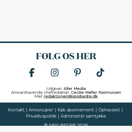
FØLG OS HER
Udgiver:
Aller Media
Ansvarshavende chefredaktør:
Cecilie Møller Rasmussen
Mail:
redaktionen@spisbedre.dk
Kontakt
|
Annoncører
|
Køb abonnement
|
Ophavsret
|
Privatlivspolitik
|
Administrér samtykke
©
SPIS BEDRE
2026