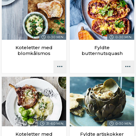
0-30 MIN.
0-30 MIN.
Koteletter med
Fyldte
blomkålsmos
butternutsquash
31-60 MIN.
0-30 MIN.
Koteletter med
Fyldte artiskokker