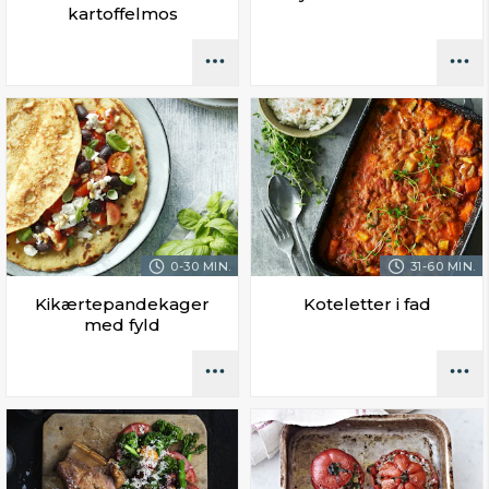
kartoffelmos
0-30 MIN.
31-60 MIN.
Kikærtepandekager
Koteletter i fad
med fyld