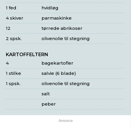
1 fed
hvidløg
4 skiver
parmaskinke
12
tørrede abrikoser
2 spsk.
olivenolie til stegning
KARTOFFELTERN
4
bagekartofler
1 stilke
salvie (6 blade)
1 spsk.
olivenolie til stegning
salt
peber