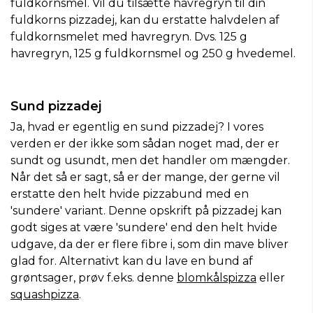
fuldkornsmel. Vil du tilsætte havregryn til din
fuldkorns pizzadej, kan du erstatte halvdelen af
fuldkornsmelet med havregryn. Dvs. 125 g
havregryn, 125 g fuldkornsmel og 250 g hvedemel.
Sund pizzadej
Ja, hvad er egentlig en sund pizzadej? I vores
verden er der ikke som sådan noget mad, der er
sundt og usundt, men det handler om mængder.
Når det så er sagt, så er der mange, der gerne vil
erstatte den helt hvide pizzabund med en
'sundere' variant. Denne opskrift på pizzadej kan
godt siges at være 'sundere' end den helt hvide
udgave, da der er flere fibre i, som din mave bliver
glad for. Alternativt kan du lave en bund af
grøntsager, prøv f.eks. denne
blomkålspizza
eller
squashpizza
.