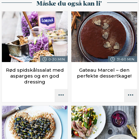
Måske du også kan li'
0-30 MIN.
31-60 MIN.
Rød spidskålssalat med
Gateau Marcel – den
asparges og en god
perfekte dessertkage!
dressing