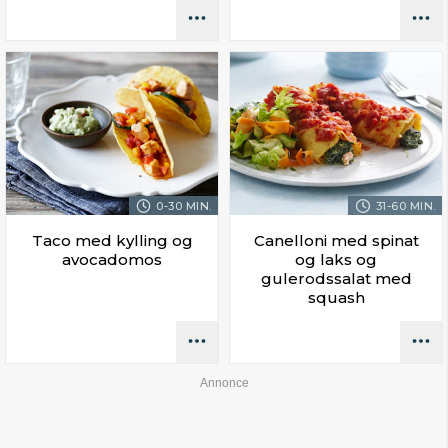
0-30 MIN.
31-60 MIN.
Taco med kylling og
Canelloni med spinat
avocadomos
og laks og
gulerodssalat med
squash