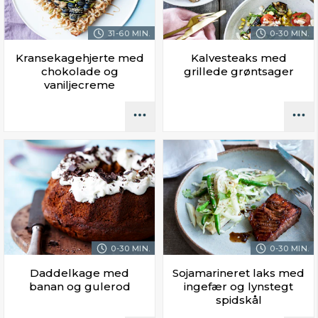
31-60 MIN.
0-30 MIN.
Kransekagehjerte med
Kalvesteaks med
chokolade og
grillede grøntsager
vaniljecreme
0-30 MIN.
0-30 MIN.
Daddelkage med
Sojamarineret laks med
banan og gulerod
ingefær og lynstegt
spidskål