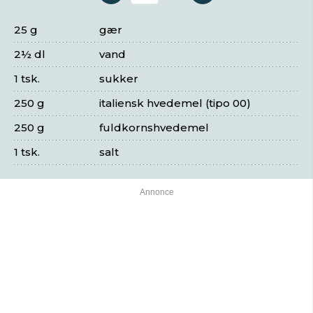
25 g
gær
2½ dl
vand
1 tsk.
sukker
250 g
italiensk hvedemel (tipo 00)
250 g
fuldkornshvedemel
1 tsk.
salt