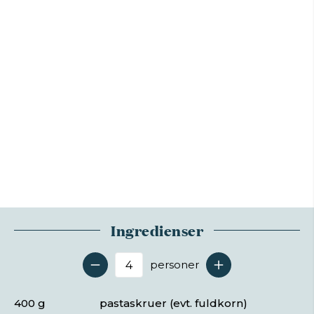
Ingredienser
personer
Antal serveringer
400 g
pastaskruer (evt. fuldkorn)