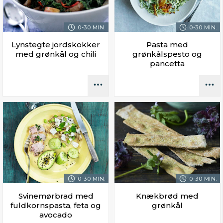
0-30 MIN.
0-30 MIN.
Lynstegte jordskokker
Pasta med
med grønkål og chili
grønkålspesto og
pancetta
0-30 MIN.
0-30 MIN.
Svinemørbrad med
Knækbrød med
fuldkornspasta, feta og
grønkål
avocado