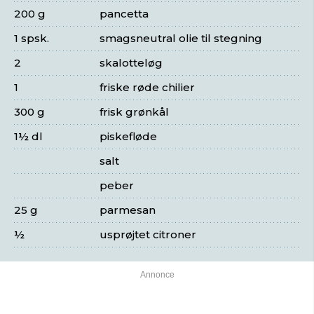
200 g
pancetta
1 spsk.
smagsneutral olie til stegning
2
skalotteløg
1
friske røde chilier
300 g
frisk grønkål
1½ dl
piskefløde
salt
peber
25 g
parmesan
½
usprøjtet citroner