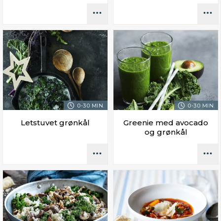
0-30 MIN.
0-30 MIN.
Letstuvet grønkål
Greenie med avocado
og grønkål