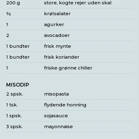
200 g
store, kogte rejer uden skal
½
krølsalater
1
agurker
2
avocadoer
1 bundter
frisk mynte
1 bundter
frisk koriander
1
friske grønne chilier
MISODIP
2 spsk.
misopasta
1 tsk.
flydende honning
1 spsk.
sojasauce
3 spsk.
mayonnaise