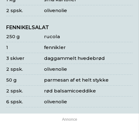
2 spsk.
olivenolie
FENNIKELSALAT
250 g
rucola
1
fennikler
3 skiver
daggammelt hvedebrød
2 spsk.
olivenolie
50 g
parmesan af et helt stykke
2 spsk.
rød balsamicoeddike
6 spsk.
olivenolie