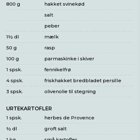
800 g
hakket svinekød
salt
peber
1½ dl
mælk
50 g
rasp
100 g
parmaskinke i skiver
1 spsk.
fennikelfrø
4 spsk.
friskhakket bredbladet persille
3 spsk.
olivenolie til stegning
URTEKARTOFLER
1 spsk.
herbes de Provence
½ dl
groft salt
1 kg
små kartofler