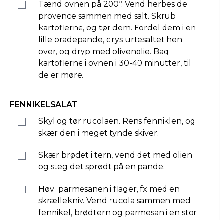
Tænd ovnen på 200º. Vend herbes de
provence sammen med salt. Skrub
kartoflerne, og tør dem. Fordel dem i en
lille bradepande, drys urtesaltet hen
over, og dryp med olivenolie. Bag
kartoflerne i ovnen i 30-40 minutter, til
de er møre.
FENNIKELSALAT
Skyl og tør rucolaen. Rens fenniklen, og
skær den i meget tynde skiver.
Skær brødet i tern, vend det med olien,
og steg det sprødt på en pande.
Høvl parmesanen i flager, fx med en
skrællekniv. Vend rucola sammen med
fennikel, brødtern og parmesan i en stor