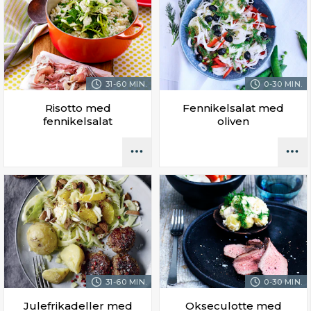
31-60 MIN.
0-30 MIN.
Risotto med
Fennikelsalat med
fennikelsalat
oliven
31-60 MIN.
0-30 MIN.
Julefrikadeller med
Okseculotte med