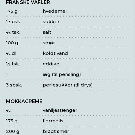
FRANSKE VAFLER
175 g
hvedemel
1 spsk.
sukker
¼ tsk.
salt
100 g
smør
½ dl
koldt vand
½ tsk.
eddike
1
æg (til pensling)
3 spsk.
perlesukker (til drys)
MOKKACREME
½
vaniljestænger
175 g
flormelis
200 g
blødt smør