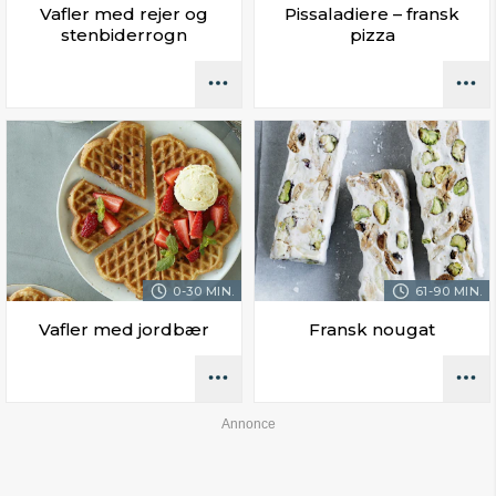
Vafler med rejer og
Pissaladiere – fransk
stenbiderrogn
pizza
0-30 MIN.
61-90 MIN.
Vafler med jordbær
Fransk nougat