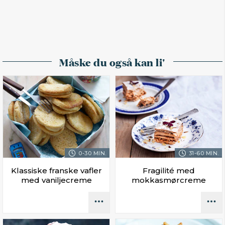
Måske du også kan li'
0-30 MIN.
31-60 MIN.
Klassiske franske vafler
Fragilité med
med vaniljecreme
mokkasmørcreme