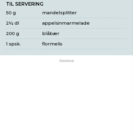
TIL SERVERING
50 g
mandelsplitter
2½ dl
appelsinmarmelade
200 g
blåbær
1 spsk.
flormelis