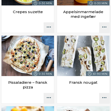
0-30 MIN.
0-30 MIN.
Crepes suzette
Appelsinmarmelade
med ingefær
0-30 MIN.
61-90 MIN.
Pissaladiere – fransk
Fransk nougat
pizza