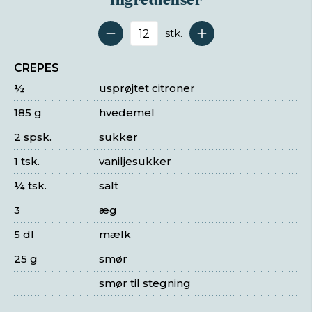
stk.
Antal serveringer
CREPES
½
usprøjtet citroner
185 g
hvedemel
2 spsk.
sukker
1 tsk.
vaniljesukker
¼ tsk.
salt
3
æg
5 dl
mælk
25 g
smør
smør til stegning