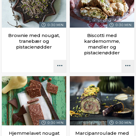
0-30 MIN.
0-30 MIN.
Brownie med nougat,
Biscotti med
tranebær og
kardemomme,
pistacienødder
mandler og
pistacienødder
0-30 MIN.
0-30 MIN.
Hjemmelavet nougat
Marcipanroulade med