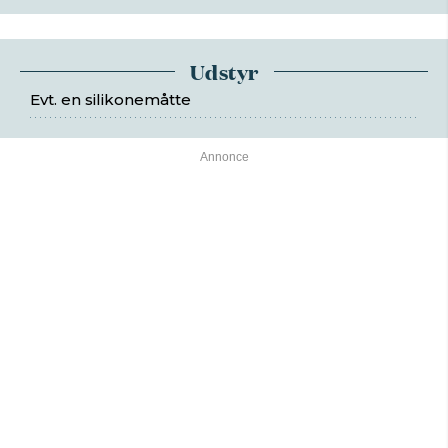
Udstyr
Evt. en silikonemåtte