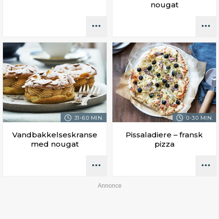
nougat
31-60 MIN.
0-30 MIN.
Vandbakkelseskranse
Pissaladiere – fransk
med nougat
pizza