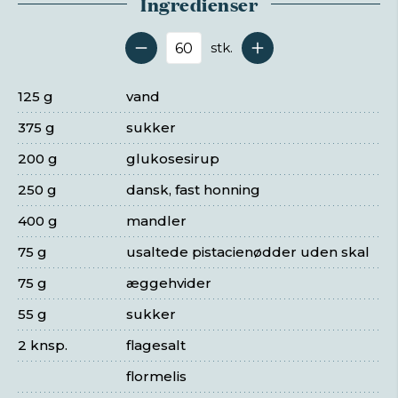
Ingredienser
stk.
Antal serveringer
125 g
vand
375 g
sukker
200 g
glukosesirup
250 g
dansk, fast honning
400 g
mandler
75 g
usaltede pistacienødder uden skal
75 g
æggehvider
55 g
sukker
2 knsp.
flagesalt
flormelis