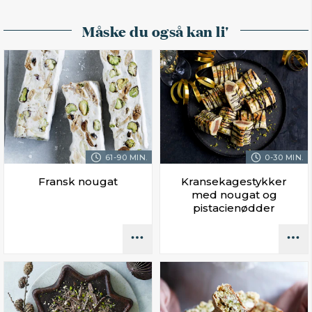
Måske du også kan li'
61-90 MIN.
0-30 MIN.
Fransk nougat
Kransekagestykker
med nougat og
pistacienødder