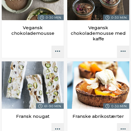
0-30 MIN.
0-30 MIN.
Vegansk
Vegansk
chokolademousse
chokolademousse med
kaffe
61-90 MIN.
0-30 MIN.
Fransk nougat
Franske abrikostærter