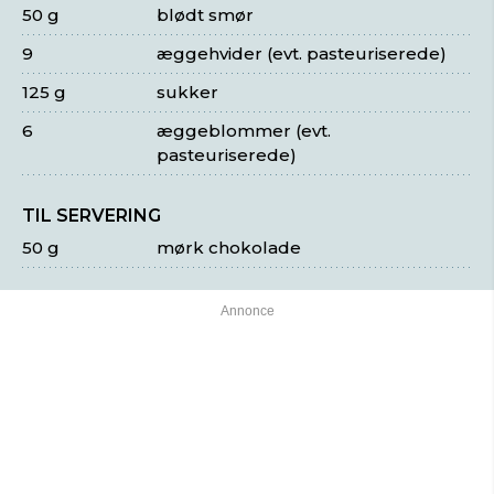
50 g
blødt smør
9
æggehvider (evt. pasteuriserede)
125 g
sukker
6
æggeblommer (evt.
pasteuriserede)
TIL SERVERING
50 g
mørk chokolade