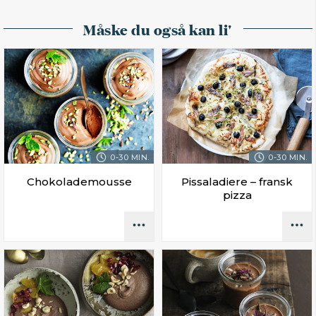
Måske du også kan li'
0-30 MIN.
0-30 MIN.
Chokolademousse
Pissaladiere – fransk
pizza