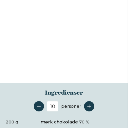
Ingredienser
personer
Antal serveringer
200 g
mørk chokolade 70 %