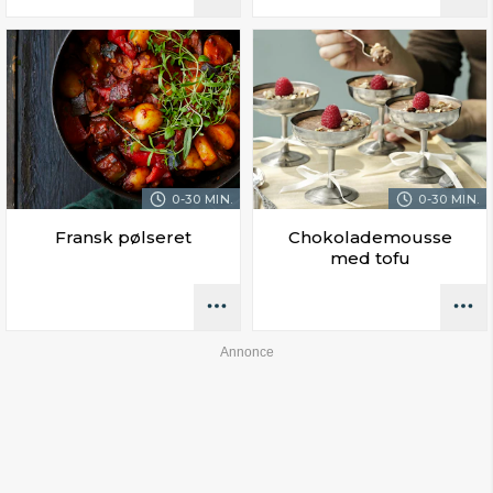
0-30 MIN.
0-30 MIN.
Fransk pølseret
Chokolademousse
med tofu