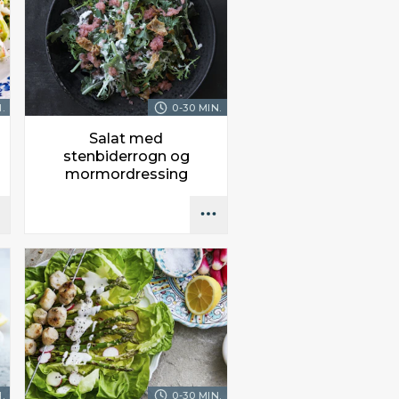
.
0-30 MIN.
Salat med
stenbiderrogn og
mormordressing
.
0-30 MIN.