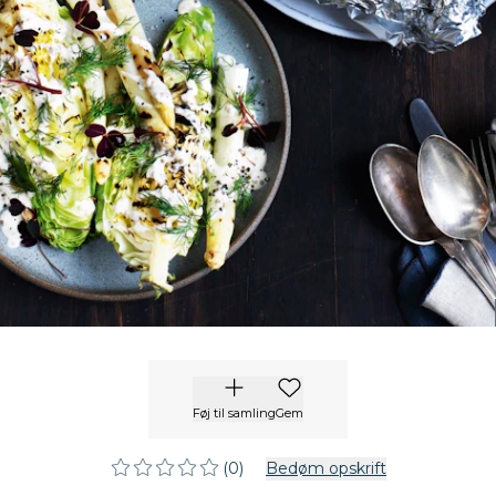
Føj til samling
Gem
(0)
Bedøm opskrift