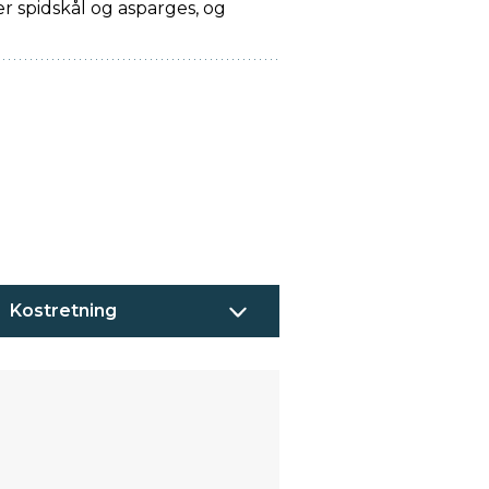
r spidskål og asparges, og
Kostretning