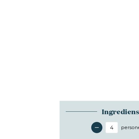
Ingredien
person
Antal 