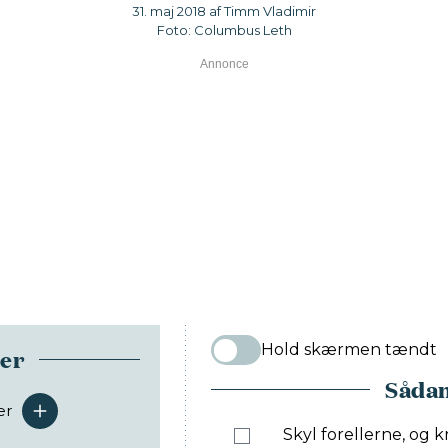
31. maj 2018 af Timm Vladimir
Foto: Columbus Leth
Hold skærmen tændt
ser
Sådan
er
serveringer
Skyl forellerne, og 