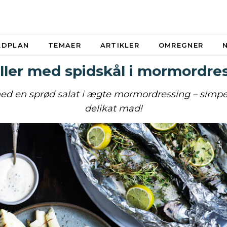
ADPLAN
TEMAER
ARTIKLER
OMREGNER
ller med spidskål i mormordre
med en sprød salat i ægte mormordressing – simpe
delikat mad!