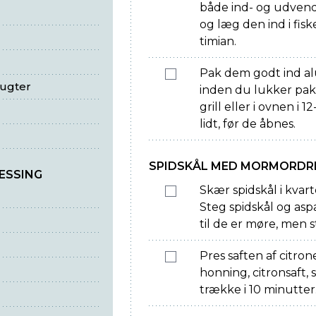
både ind- og udvendi
og læg den ind i fi
timian.
Pak dem godt ind alu
rugter
inden du lukker pak
grill eller i ovnen i
lidt, før de åbnes.
SPIDSKÅL MED MORMORDR
ESSING
Skær spidskål i kvart
Steg spidskål og aspa
til de er møre, men s
Pres saften af citr
honning, citronsaft, 
trække i 10 minutter