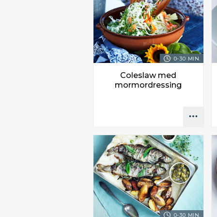
0-30 MIN.
Coleslaw med
mormordressing
0-30 MIN.