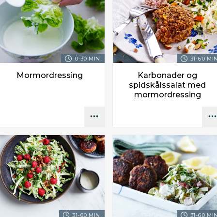
0-30 MIN.
31-60 MIN
Mormordressing
Karbonader og
spidskålssalat med
mormordressing
31-60 MIN.
31-60 MIN