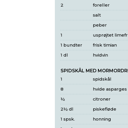
2
foreller
salt
peber
1
usprøjtet limef
1 bundter
frisk timian
1 dl
hvidvin
SPIDSKÅL MED MORMORDR
1
spidskål
8
hvide asparges
½
citroner
2½ dl
piskefløde
1 spsk.
honning