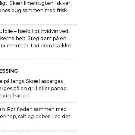
gt. Skær limefrugten i skiver,
skenes bug sammen med frisk
folie – hæld lidt hvidvin ved,
kerne helt. Steg dem på en
 12-14 minutter. Lad dem trække
ESSING
e på langs. Skræl asparges.
rges på en grill eller pande,
tadig har bid.
onen. Rør fløden sammen med
sennep, salt og peber. Lad det
.