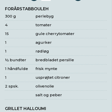
FORÅRSTABBOULEH
300 g
perlebyg
4
tomater
15
gule cherrytomater
1
agurker
1
rødløg
½ bundter
bredbladet persille
1 håndfulde
frisk mynte
1
usprøjtet citroner
2 spsk.
olivenolie
salt og peber
GRILLET HALLOUMI