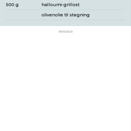
500 g
halloumi-grillost
olivenolie til stegning