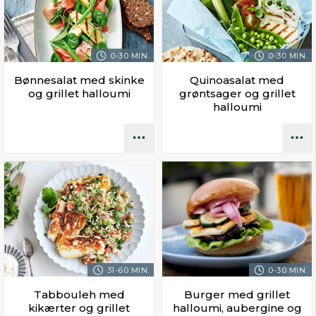
0-30 MIN.
0-30 MIN.
Bønnesalat med skinke
Quinoasalat med
og grillet halloumi
grøntsager og grillet
halloumi
31-60 MIN.
0-30 MIN.
Tabbouleh med
Burger med grillet
kikærter og grillet
halloumi, aubergine og