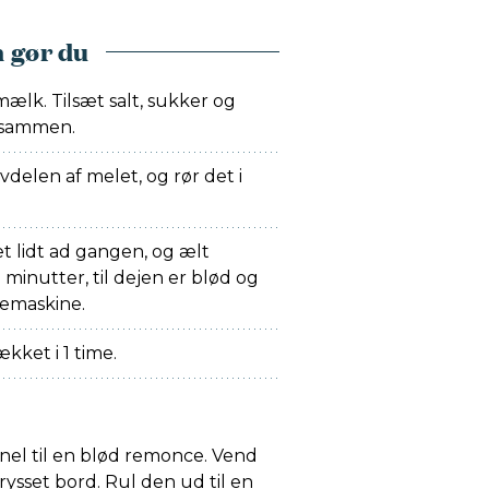
 gør du
ælk. Tilsæt salt, sukker og
 sammen.
vdelen af melet, og rør det i
et lidt ad gangen, og ælt
 minutter, til dejen er blød og
remaskine.
kket i 1 time.
anel til en blød remonce. Vend
ysset bord. Rul den ud til en