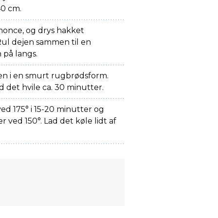
40 cm.
once, og drys hakket
ul dejen sammen til en
 på langs.
en i en smurt rugbrødsform.
 det hvile ca. 30 minutter.
ed 175° i 15-20 minutter og
 ved 150°. Lad det køle lidt af