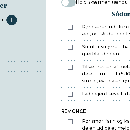
Hold skærmen tændt
ser
Sådan
er
serveringer
Rør gæren ud i lun m
æg, og rør det godt
Smuldr smørret i hal
gærblandingen.
Tilsæt resten af mel
dejen grundigt i 5-10
smidig, evt. på en rø
Lad dejen hæve tildæ
REMONCE
Rør smør, farin og k
dejen ud på et meldr