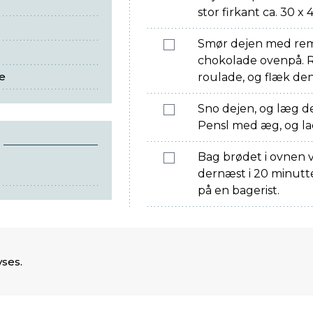
stor firkant ca. 30 x 
Smør dejen med rem
chokolade ovenpå. R
e
roulade, og flæk den
Sno dejen, og læg d
Pensl med æg, og lad
Bag brødet i ovnen v
dernæst i 20 minutter
på en bagerist.
ses.