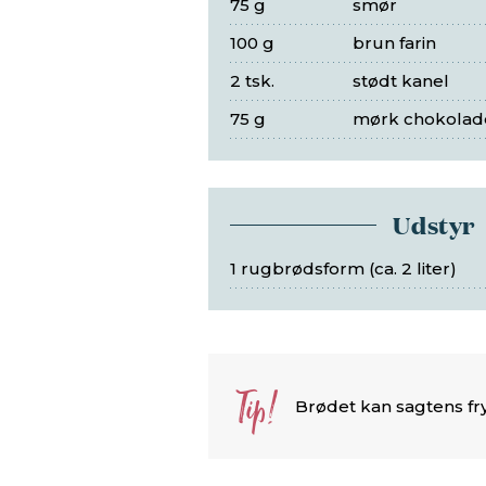
75 g
smør
100 g
brun farin
2 tsk.
stødt kanel
75 g
mørk chokolad
Udstyr
1 rugbrødsform (ca. 2 liter)
Tip!
Brødet kan sagtens fry