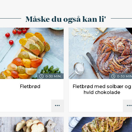
Måske du også kan li'
0-30 MIN.
0-30 MIN
Fletbrød
Fletbrød med solbær og
hvid chokolade