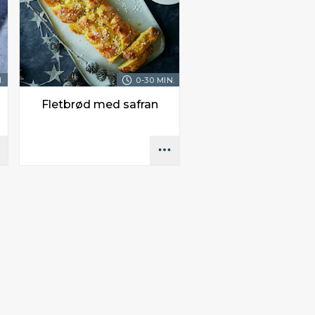
.
0-30 MIN.
Fletbrød med safran