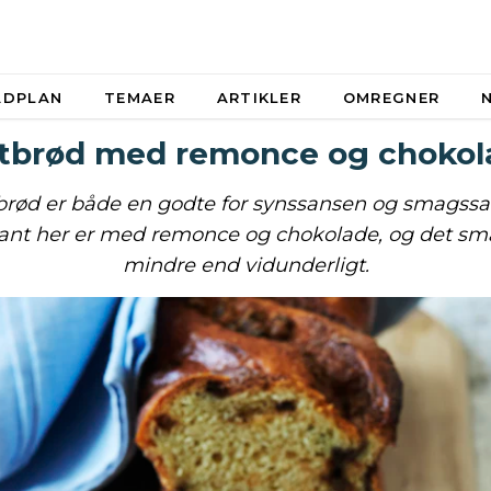
ADPLAN
TEMAER
ARTIKLER
OMREGNER
etbrød med remonce og chokol
t brød er både en godte for synssansen og smagss
iant her er med remonce og chokolade, og det sma
mindre end vidunderligt.