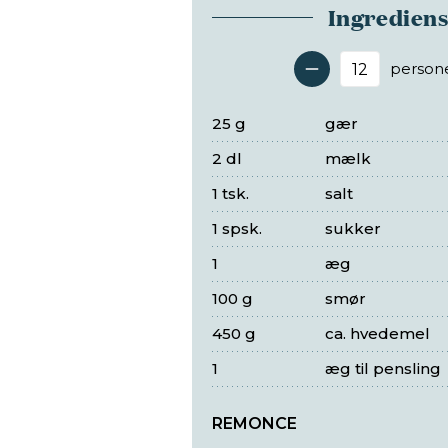
Ingredien
person
Antal 
25 g
gær
2 dl
mælk
1 tsk.
salt
1 spsk.
sukker
1
æg
100 g
smør
450 g
ca. hvedemel
1
æg til pensling
REMONCE