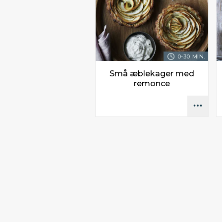
0-30 MIN.
Små æblekager med
remonce