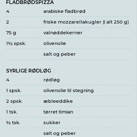
FLADBRØDSPIZZA
4
arabiske fladbrød
2
friske mozzarellakugler (i alt 250 g)
75 g
valnøddekerner
1½ spsk.
olivenolie
salt og peber
SYRLIGE RØDLØG
4
rødløg
1 spsk.
olivenolie til stegning
2 spsk.
æbleeddike
1 tsk.
tørret timian
½ tsk.
sukker
salt og peber