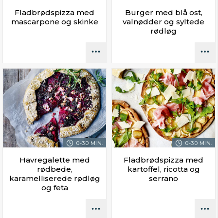
Fladbrødspizza med
Burger med blå ost,
mascarpone og skinke
valnødder og syltede
rødløg
0-30 MIN.
0-30 MIN.
Havregalette med
Fladbrødspizza med
rødbede,
kartoffel, ricotta og
karamelliserede rødløg
serrano
og feta