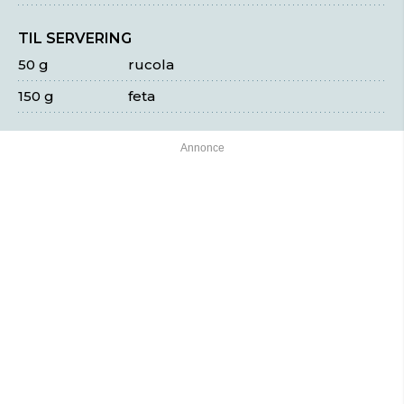
TIL SERVERING
50 g
rucola
150 g
feta