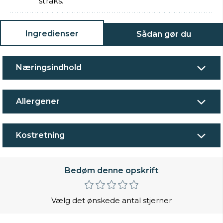
straks.
Ingredienser
Sådan gør du
Næringsindhold
Allergener
Kostretning
Bedøm denne opskrift
Vælg det ønskede antal stjerner