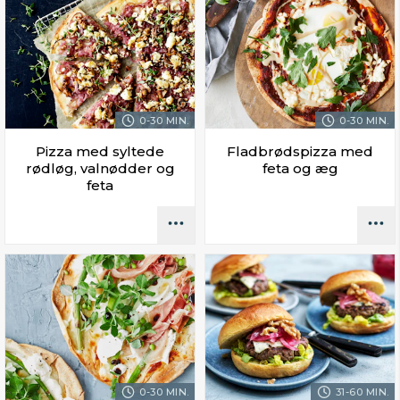
0-30 MIN.
0-30 MIN.
Pizza med syltede
Fladbrødspizza med
rødløg, valnødder og
feta og æg
feta
0-30 MIN.
31-60 MIN.