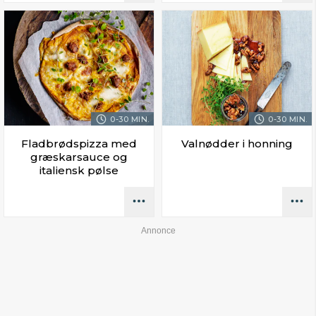
0-30 MIN.
0-30 MIN.
Fladbrødspizza med
Valnødder i honning
græskarsauce og
italiensk pølse